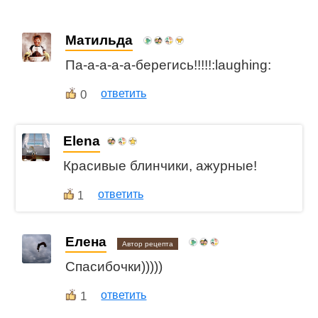
Матильда
Па-а-а-а-а-берегись!!!!!:laughing:
0
ответить
Elena
Красивые блинчики, ажурные!
ответить
1
Елена
Автор рецепта
Спасибочки)))))
1
ответить