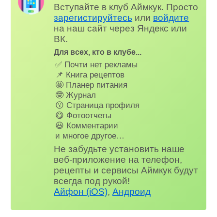
Вступайте в клуб Аймкук. Просто
зарегистируйтесь
или
войдите
на наш сайт через Яндекс или
ВК.
Для всех, кто в клубе...
✅ Почти нет рекламы
📌 Книга рецептов
🤩 Планер питания
🤓 Журнал
😗 Страница профиля
😋 Фотоотчеты
😃 Комментарии
и многое другое…
Не забудьте установить наше
веб-приложение на телефон,
рецепты и сервисы Аймкук будут
всегда под рукой!
Айфон (iOS)
,
Андроид