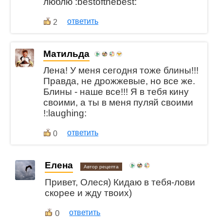
люблю :bestofthebest:
ответить
2
Матильда
Лена! У меня сегодня тоже блины!!!
Правда, не дрожжевые, но все же.
Блины - наше все!!! Я в тебя кину
своими, а ты в меня пуляй своими
!:laughing:
ответить
0
Елена
Автор рецепта
Привет, Олеся) Кидаю в тебя-лови
скорее и жду твоих)
0
ответить