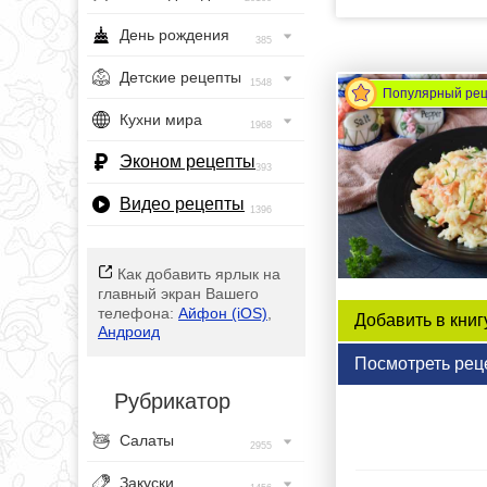
День рождения
385
Детские рецепты
1548
Популярный ре
Кухни мира
1968
Эконом рецепты
393
Видео рецепты
1396
Как добавить ярлык на
главный экран Вашего
телефона:
Айфон (iOS)
,
Добавить в книг
Андроид
Посмотреть рец
Рубрикатор
Салаты
2955
Закуски