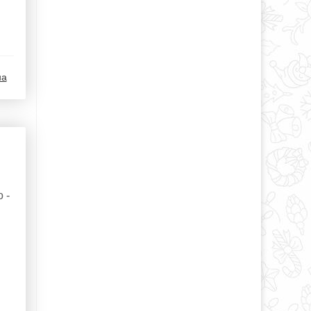
на
 -