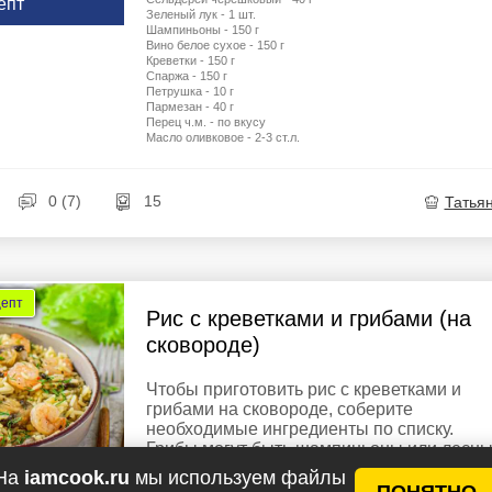
епт
Зеленый лук - 1 шт.
Шампиньоны - 150 г
Вино белое сухое - 150 г
Креветки - 150 г
Спаржа - 150 г
Петрушка - 10 г
Пармезан - 40 г
Перец ч.м. - по вкусу
Масло оливковое - 2-3 ст.л.
0 (7)
15
Татья
цепт
Рис с креветками и грибами (на
сковороде)
Чтобы приготовить рис с креветками и
грибами на сковороде, соберите
необходимые ингредиенты по списку.
Грибы могут быть шампиньоны или лесны
Креветки опустите в кипящую воду и
На
iamcook.ru
мы используем файлы
доведите ещё...
ПОНЯТНО