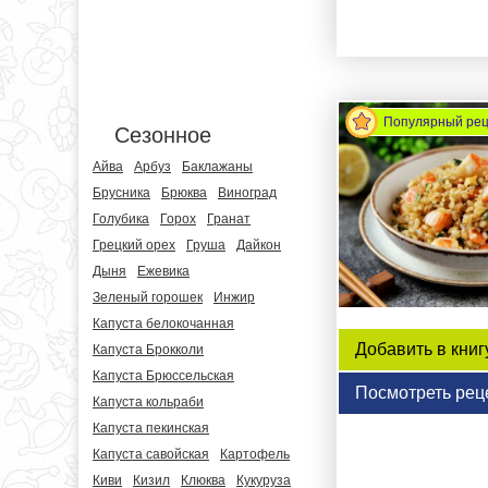
Популярный ре
Сезонное
Айва
Арбуз
Баклажаны
Брусника
Брюква
Виноград
Голубика
Горох
Гранат
Грецкий орех
Груша
Дайкон
Дыня
Ежевика
Зеленый горошек
Инжир
Капуста белокочанная
Добавить в книг
Капуста Брокколи
Капуста Брюссельская
Посмотреть рец
Капуста кольраби
Капуста пекинская
Капуста савойская
Картофель
Киви
Кизил
Клюква
Кукуруза