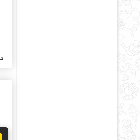
на
е.