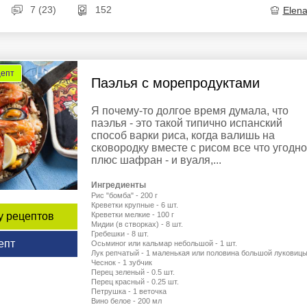
7 (23)
152
Elen
цепт
Паэлья с морепродуктами
Я почему-то долгое время думала, что
паэлья - это такой типично испанский
способ варки риса, когда валишь на
сковородку вместе с рисом все что угодно
плюс шафран - и вуаля,...
Ингредиенты
Рис "бомба" - 200 г
Креветки крупные - 6 шт.
у рецептов
Креветки мелкие - 100 г
Мидии (в створках) - 8 шт.
Гребешки - 8 шт.
епт
Осьминог или кальмар небольшой - 1 шт.
Лук репчатый - 1 маленькая или половина большой луковиц
Чеснок - 1 зубчик
Перец зеленый - 0.5 шт.
Перец красный - 0.25 шт.
Петрушка - 1 веточка
Вино белое - 200 мл