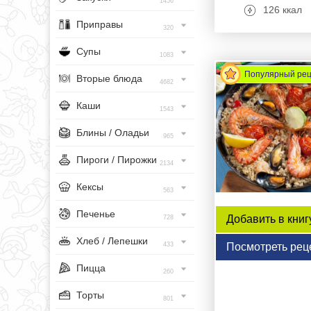
1456
126 ккал
Приправы
320
Супы
1083
Популярный ре
Вторые блюда
4682
Каши
1543
Блины / Оладьи
965
Пироги / Пирожки
2134
Кексы
563
Печенье
Добавить в книг
728
Хлеб / Лепешки
Посмотреть рец
433
Пицца
260
Торты
801