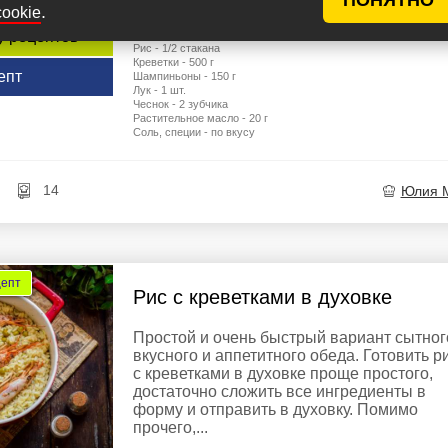
.
cookie
Ингредиенты
у рецептов
Рис - 1/2 стакана
Креветки - 500 г
епт
Шампиньоны - 150 г
Лук - 1 шт.
Чеснок - 2 зубчика
Растительное масло - 20 г
Соль, специи - по вкусу
14
Юлия 
цепт
Рис с креветками в духовке
Простой и очень быстрый вариант сытног
вкусного и аппетитного обеда. Готовить р
с креветками в духовке проще простого,
достаточно сложить все ингредиенты в
форму и отправить в духовку. Помимо
прочего,...