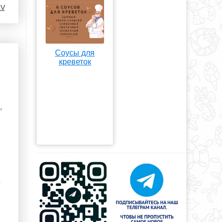
aV
Соусы для
креветок
,
ы