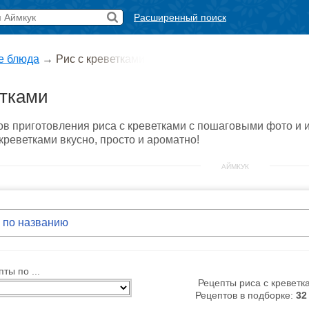
Расширенный поиск
е блюда
→
Рис с креветками
етками
в приготовления риса с креветками с пошаговыми фото и 
 креветками вкусно, просто и ароматно!
АЙМКУК
ты по ...
Рецепты риса с креветк
Рецептов в подборке:
32