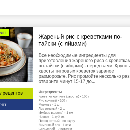
цепт
Жареный рис с креветками по-
тайски (с яйцами)
Все необходимые ингредиенты для
приготовления жареного риса с креветка
по-тайски (с яйцами) - перед вами. Крупн
хвосты тигровых креветок заранее
разморозьте. Рис промойте несколько раз
отварите минут 15-17 до...
Ингредиенты
у рецептов
Креветки крупные (хвосты) - 100 г
Рис круглый - 100 г
епт
Морковь - 1 шт.
Лук зеленый - 2 шт.
Имбирь (корень) - 1 см
Чеснок - 1 зубчик
Перец острый - по вкусу
Лимонный сок - 1 ст.л.
Сельдерей - 2 веточки