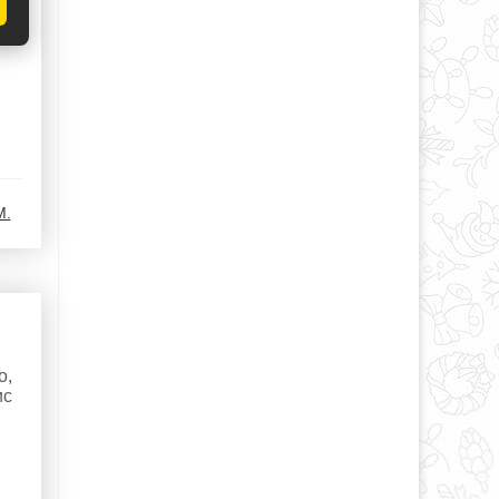
М.
о,
ис