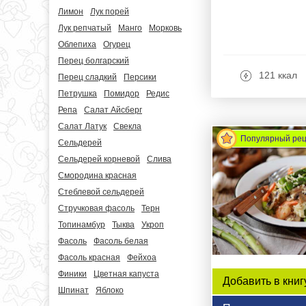
Лимон
Лук порей
Лук репчатый
Манго
Морковь
Облепиха
Огурец
Перец болгарский
121 ккал
Перец сладкий
Персики
Петрушка
Помидор
Редис
Репа
Салат Айсберг
Салат Латук
Свекла
Популярный ре
Сельдерей
Сельдерей корневой
Слива
Смородина красная
Стеблевой сельдерей
Стручковая фасоль
Терн
Топинамбур
Тыква
Укроп
Фасоль
Фасоль белая
Фасоль красная
Фейхоа
Финики
Цветная капуста
Добавить в книг
Шпинат
Яблоко