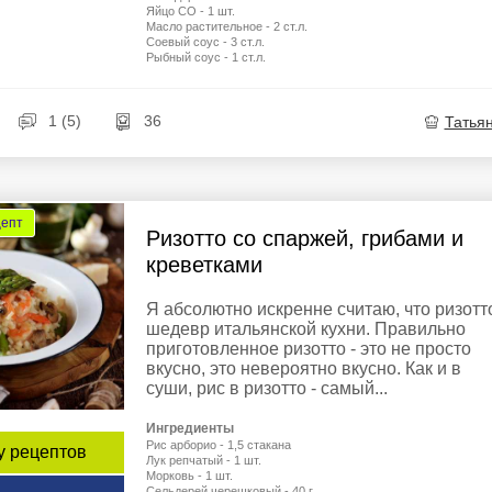
Яйцо СО - 1 шт.
Масло растительное - 2 ст.л.
Соевый соус - 3 ст.л.
Рыбный соус - 1 ст.л.
1 (5)
36
Татья
цепт
Ризотто со спаржей, грибами и
креветками
Я абсолютно искренне считаю, что ризотто
шедевр итальянской кухни. Правильно
приготовленное ризотто - это не просто
вкусно, это невероятно вкусно. Как и в
суши, рис в ризотто - самый...
Ингредиенты
Рис арборио - 1,5 стакана
у рецептов
Лук репчатый - 1 шт.
Морковь - 1 шт.
Сельдерей черешковый - 40 г