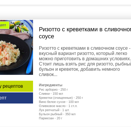
цепт
Ризотто с креветками в сливочно
соусе
Ризотто с креветками в сливочном соусе -
вкусный вариант ризотто, который легко
можно приготовить в домашних условиях.
Стоит лишь взять рис для ризотто, рыбны
бульон и креветок, добавить немного
сливок...
Ингредиенты
у рецептов
Рис арборио - 250 г
Сливки - 150 мл
епт
Креветки (очищенные) - 250 г
Вино белое сухое - 100 мл
Оливковое масло - 1 ст.л.
Лук репчатый - 1 шт.
Бульон рыбный - 350 мл
Пармезан - 20 г