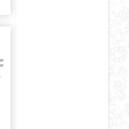
ми
ые
,