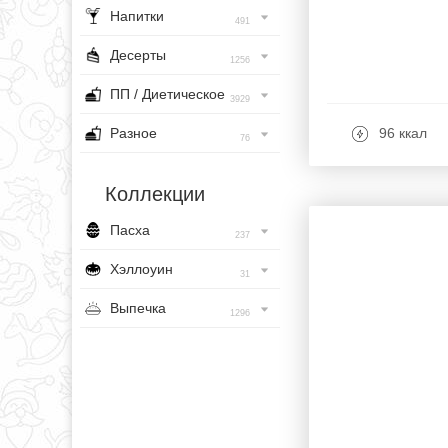
Напитки
491
Десерты
1256
ПП / Диетическое
3929
Разное
96 ккал
76
Коллекции
Пасха
237
Хэллоуин
31
Выпечка
1296