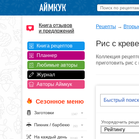
Книга отзывов
Рецепты
→
Вторы
и предложений
Рис с крев
Книга рецептов
Планнер
Коллекция рецепто
приготовить рис с
Любимые авторы
Журнал
Авторы Аймкук
Сезонное меню
Заготовки
1347
Упорядочить рецеп
Пикник / барбекю
293
На каждый день
20160