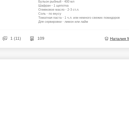
Бульон рыбный - 400 мл
Шафран - 1 щепотка
Оливковое масло - 2-3 ст.л.
Соль - по вкусу
Томатная паста - 1 ч.л. или немного свежих помидоров
Для сервировки - лимон или лайм
1 (11)
109
Наталия 