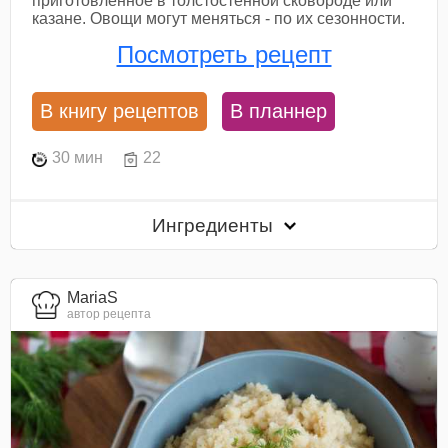
приготовленное в толстостенной сковороде или
казане. Овощи могут меняться - по их сезонности.
Посмотреть рецепт
В книгу рецептов
В планнер
30 мин
22
Ингредиенты
MariaS
автор рецепта