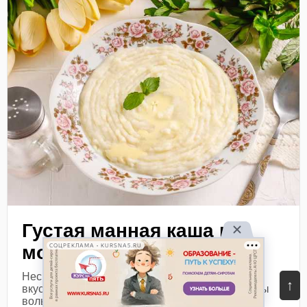
Густая манная каша на
молоке (вкусная!)
СОЦРЕКЛАМА • KURSNA5.RU
Несмотря на свою густоту, блюдо получается
↑
вкусным и готовится всего лишь за 10 минут. Вы
вольны добавить немного ароматизатора,