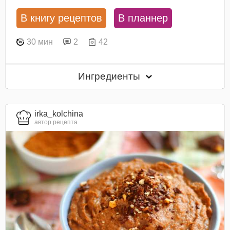
В книгу рецептов
В планнер
30 мин
2
42
Ингредиенты
irka_kolchina
автор рецепта