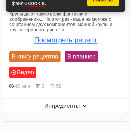
ПОНЯТНО
cookie
файлы
.
Мой завтрак не проходит без экспериментов.
Крупы дают такую волю фантазии и
воображению... На этот раз - каша на молоке с
сочетанием двух компонентов: манной крупы и
круглозернового риса. По...
Посмотреть рецепт
В книгу рецептов
В планнер
Видео
60 мин
3
59
Ингредиенты