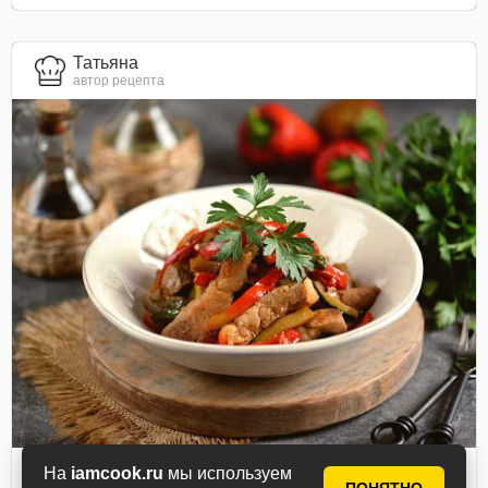
Татьяна
автор рецепта
На
iamcook.ru
мы используем
Мясо по-тайски с огурцами