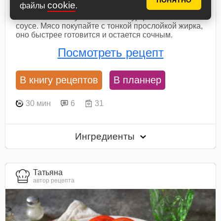
ПОНЯТНО
cookie
файлы
.
Готовим свинину по-тайски с огурцами в соевом
соусе. Мясо покупайте с тонкой прослойкой жирка,
оно быстрее готовится и остается сочным.
Посмотреть рецепт
В книгу рецептов
В планнер
30 мин
6
31
Ингредиенты
Татьяна
автор рецепта