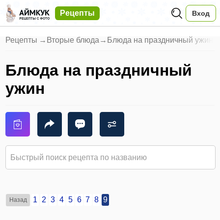
Рецепты
Вход
Рецепты
→
Вторые блюда
→
Блюда на праздничный ужин
Блюда на праздничный
ужин
1
2
3
4
5
6
7
8
9
Назад