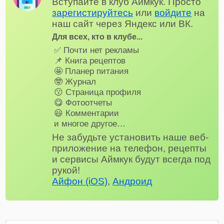
Вступайте в клуб Аймкук. Просто
зарегистируйтесь
или
войдите
на
наш сайт через Яндекс или ВК.
Для всех, кто в клубе...
✅ Почти нет рекламы
📌 Книга рецептов
🤩 Планер питания
🤓 Журнал
😗 Страница профиля
😋 Фотоотчеты
😃 Комментарии
и многое другое…
Не забудьте установить наше веб-
приложение на телефон, рецепты
и сервисы Аймкук будут всегда под
рукой!
Айфон (iOS)
,
Андроид