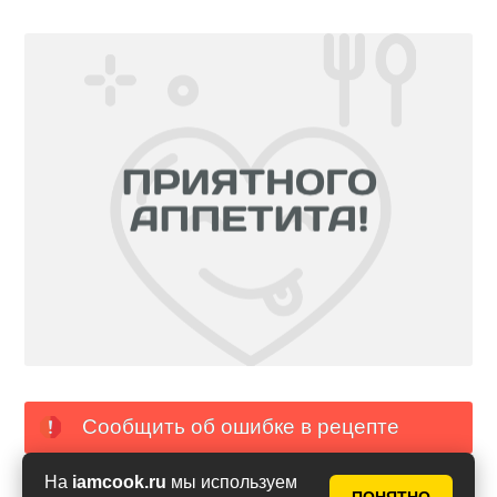
Сообщить об ошибке в рецепте
На
iamcook.ru
мы используем
PDF с фото
PDF без фото