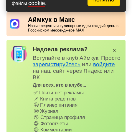
ПОНЯТНО
cookie
файлы
.
Аймкук в Макс
Новые рецепты и кулинарные идеи каждый день в
Российском мессенджере MAX
Надоела реклама?
✕
Вступайте в клуб Аймкук. Просто
зарегистируйтесь
или
войдите
на наш сайт через Яндекс или
ВК.
Для всех, кто в клубе...
✅ Почти нет рекламы
📌 Книга рецептов
🤩 Планер питания
🤓 Журнал
😗 Страница профиля
😋 Фотоотчеты
😃 Комментарии