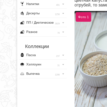
цветная капуста
Напитки
отрубей, то за
491
Десерты
1256
Фото 1
ПП / Диетическое
3929
Разное
76
Коллекции
Пасха
237
Хэллоуин
31
Выпечка
1296