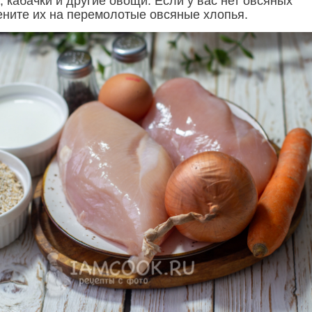
, кабачки и другие овощи. Если у вас нет овсяных
мените их на перемолотые овсяные хлопья.