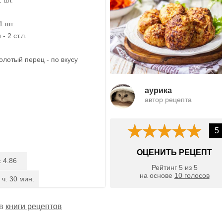
1 шт.
- 2 ст.л.
олотый перец - по вкусу
aурика
автор рецепта
5
ОЦЕНИТЬ РЕЦЕПТ
4.86
:
Рейтинг
5
из
5
на основе
10
голосов
 ч. 30 мин.
 в
книги рецептов