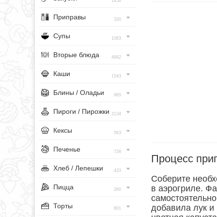
1456
Приправы
320
Супы
1083
Вторые блюда
4682
Каши
1543
Блины / Оладьи
965
Пироги / Пирожки
2134
Кексы
563
Печенье
728
Процесс при
Хлеб / Лепешки
433
Соберите необх
Пицца
в аэрогриле. Ф
260
самостоятельно
Торты
добавила лук и
801