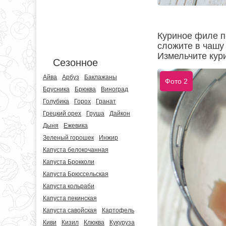
Куриное филе п
сложите в чашу
Измельчите кур
Сезонное
Айва
Арбуз
Баклажаны
Фото 2
Брусника
Брюква
Виноград
Голубика
Горох
Гранат
Грецкий орех
Груша
Дайкон
Дыня
Ежевика
Зеленый горошек
Инжир
Капуста белокочанная
Капуста Брокколи
Капуста Брюссельская
Капуста кольраби
Капуста пекинская
Капуста савойская
Картофель
Киви
Кизил
Клюква
Кукуруза