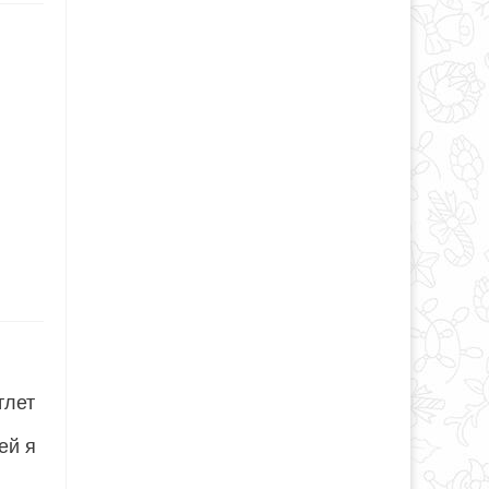
тлет
ей я