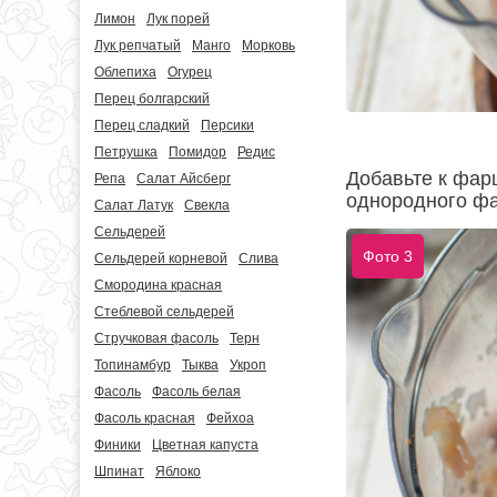
Лимон
Лук порей
Лук репчатый
Манго
Морковь
Облепиха
Огурец
Перец болгарский
Перец сладкий
Персики
Петрушка
Помидор
Редис
Добавьте к фар
Репа
Салат Айсберг
однородного ф
Салат Латук
Свекла
Сельдерей
Фото 3
Сельдерей корневой
Слива
Смородина красная
Стеблевой сельдерей
Стручковая фасоль
Терн
Топинамбур
Тыква
Укроп
Фасоль
Фасоль белая
Фасоль красная
Фейхоа
Финики
Цветная капуста
Шпинат
Яблоко