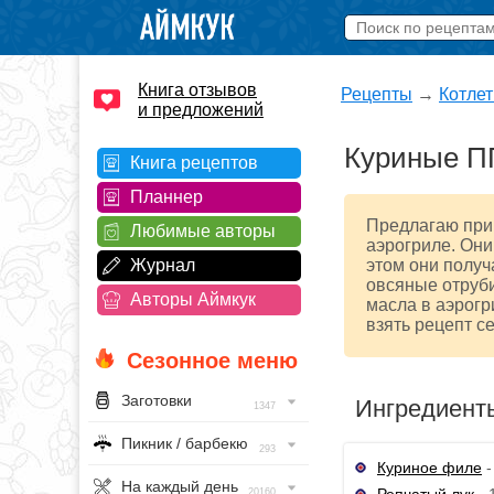
Книга отзывов
Рецепты
→
Котле
и предложений
Куриные ПП
Книга рецептов
Планнер
Предлагаю приг
Любимые авторы
аэрогриле. Они
Журнал
этом они получ
овсяные отруби
Авторы Аймкук
масла в аэрогр
взять рецепт се
Сезонное меню
Заготовки
Ингредиент
1347
Пикник / барбекю
293
Куриное филе
-
На каждый день
Репчатый лук
- 
20160