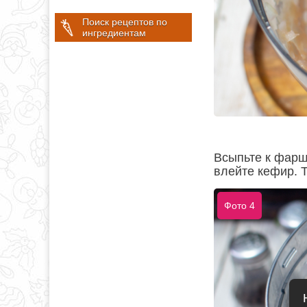
Поиск рецептов по
ингредиентам
Всыпьте к фаршу
влейте кефир. 
Фото 4