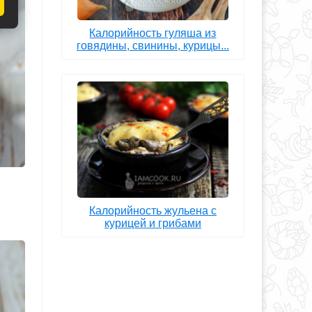
Калорийность гуляша из
говядины, свинины, курицы...
Калорийность жульена с
курицей и грибами