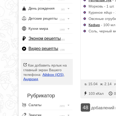
Морковь - 1 шт.
День рождения
385
Куриное яйцо - 
Детские рецепты
Овсяные отруби 
1548
Кефир
- 100 мл
Кухни мира
1968
Соль, черный м
Эконом рецепты
393
Видео рецепты
1396
Как добавить ярлык на
главный экран Вашего
телефона:
Айфон (iOS)
,
Андроид
15.04
2.14
Б:
Ж:
У
103 кКал
0
Рубрикатор
Салаты
48
2955
добавлений
Закуски