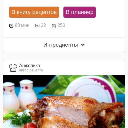
В книгу рецептов
В планнер
60 мин
22
250
Ингредиенты
Анжелика
автор рецепта