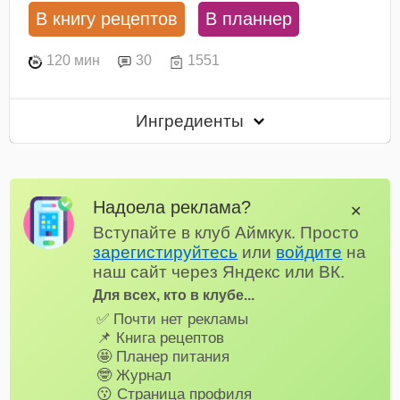
В книгу рецептов
В планнер
120 мин
30
1551
Ингредиенты
Надоела реклама?
✕
Вступайте в клуб Аймкук. Просто
зарегистируйтесь
или
войдите
на
наш сайт через Яндекс или ВК.
Для всех, кто в клубе...
✅ Почти нет рекламы
📌 Книга рецептов
🤩 Планер питания
🤓 Журнал
😗 Страница профиля