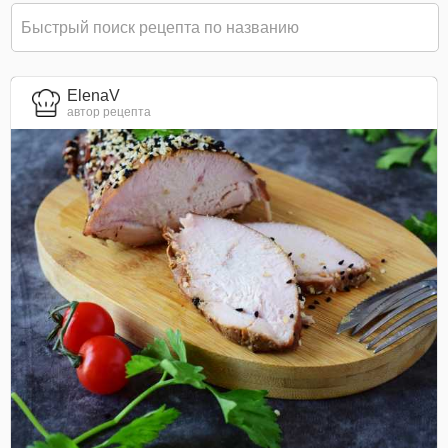
ElenaV
автор рецепта