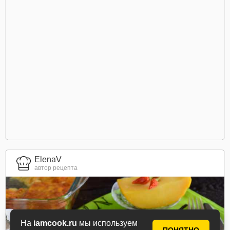
ElenaV
автор рецепта
На
iamcook.ru
мы используем