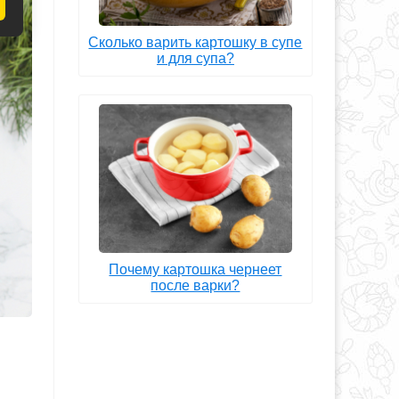
Сколько варить картошку в супе
и для супа?
Почему картошка чернеет
после варки?