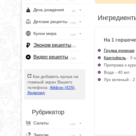
День рождения
385
Ингредиент
Детские рецепты
1548
Кухни мира
1968
На 1 горшоче
Эконом рецепты
393
Грудка куриная
Видео рецепты
Картофель
- 3 ш
1396
Приправа к куриц
Вода - 40 мл
Как добавить ярлык на
Лук зеленый - 2
главный экран Вашего
телефона:
Айфон (iOS)
,
Андроид
Рубрикатор
Салаты
2955
Закуски