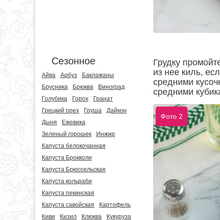
Сезонное
Грудку промойт
из нее киль, ес
Айва
Арбуз
Баклажаны
средними кусоч
Брусника
Брюква
Виноград
средними кубик
Голубика
Горох
Гранат
Грецкий орех
Груша
Дайкон
Фото 2
Дыня
Ежевика
Зеленый горошек
Инжир
Капуста белокочанная
Капуста Брокколи
Капуста Брюссельская
Капуста кольраби
Капуста пекинская
Капуста савойская
Картофель
Киви
Кизил
Клюква
Кукуруза