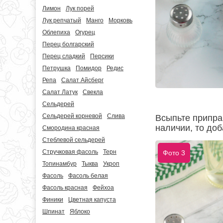
Лимон
Лук порей
Лук репчатый
Манго
Морковь
Облепиха
Огурец
Перец болгарский
Перец сладкий
Персики
Петрушка
Помидор
Редис
Репа
Салат Айсберг
Салат Латук
Свекла
Сельдерей
Сельдерей корневой
Слива
Всыпьте припра
наличии, то доб
Смородина красная
Стеблевой сельдерей
Стручковая фасоль
Терн
Фото 3
Топинамбур
Тыква
Укроп
Фасоль
Фасоль белая
Фасоль красная
Фейхоа
Финики
Цветная капуста
Шпинат
Яблоко