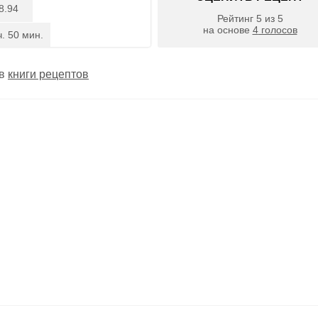
8.94
Рейтинг
5
из
5
на основе
4
голосов
ч. 50 мин.
 в
книги рецептов