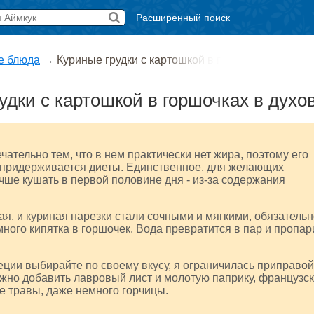
Расширенный поиск
е блюда
→
Куриные грудки с картошкой в г
удки с картошкой в горшочках в духо
чательно тем, что в нем практически нет жира, поэтому его
 придерживается диеты. Единственное, для желающих
учше кушать в первой половине дня - из-за содержания
я, и куриная нарезки стали сочными и мягкими, обязательн
ного кипятка в горшочек. Вода превратится в пар и пропар
ции выбирайте по своему вкусу, я ограничилась приправой
жно добавить лавровый лист и молотую паприку, французс
е травы, даже немного горчицы.