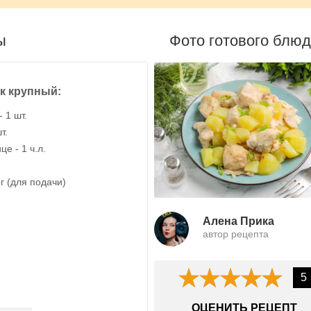
ы
Фото готового блю
к крупный:
- 1 шт.
т.
е - 1 ч.л.
 г (для подачи)
Алена Прика
автор рецепта
5
ОЦЕНИТЬ РЕЦЕПТ