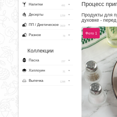
Процесс при
Напитки
491
Десерты
Продукты для п
1256
духовке - перед
ПП / Диетическое
3929
Фото 1
Разное
76
Коллекции
Пасха
237
Хэллоуин
31
Выпечка
1296