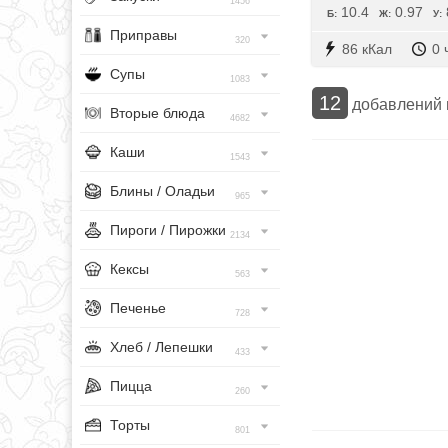
1456
10.4
0.97
Б:
Ж:
У:
Приправы
320
86 кКал
0 
Супы
1083
12
добавлений
Вторые блюда
4682
Каши
1543
Блины / Оладьи
965
Пироги / Пирожки
2134
Кексы
563
Печенье
728
Хлеб / Лепешки
433
Пицца
260
Торты
801