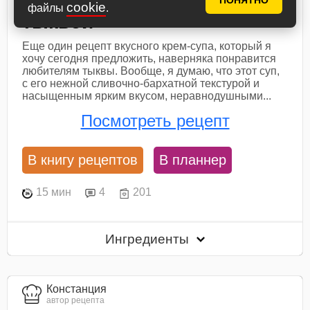
ПОНЯТНО
cookie
файлы
.
тыквой
Еще один рецепт вкусного крем-супа, который я
хочу сегодня предложить, наверняка понравится
любителям тыквы. Вообще, я думаю, что этот суп,
с его нежной сливочно-бархатной текстурой и
насыщенным ярким вкусом, неравнодушными...
Посмотреть рецепт
В книгу рецептов
В планнер
15 мин
4
201
Ингредиенты
Констанция
автор рецепта