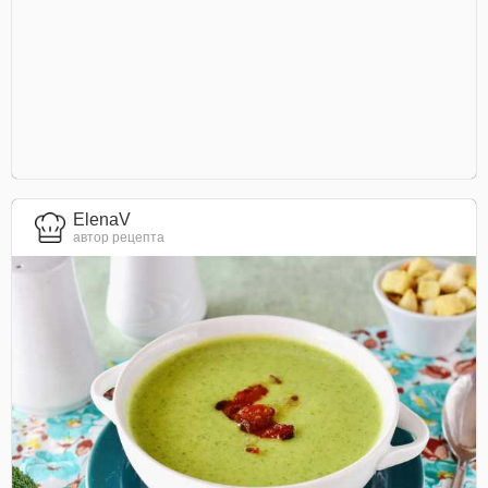
ElenaV
автор рецепта