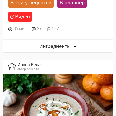
В книгу рецептов
В планнер
Видео
35 мин
27
597
Ингредиенты
Ирина Белая
автор рецепта