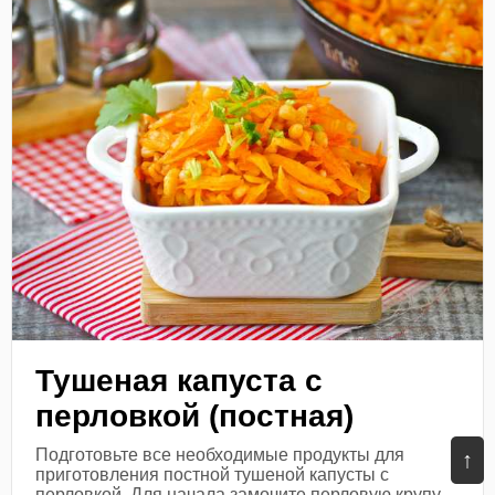
Тушеная капуста с
перловкой (постная)
Подготовьте все необходимые продукты для
↑
приготовления постной тушеной капусты с
перловкой. Для начала замочите перловую крупу