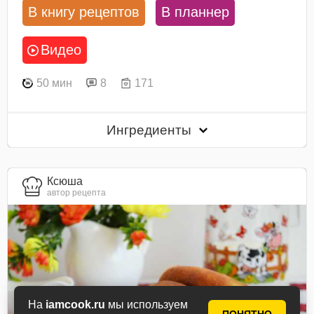
В книгу рецептов
В планнер
Видео
50 мин
8
171
Ингредиенты
Ксюша
автор рецепта
На
iamcook.ru
мы используем