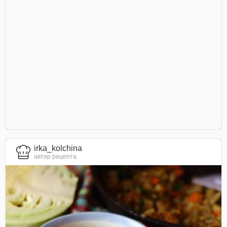
irka_kolchina
автор рецепта