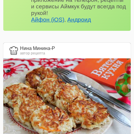
и сервисы Аймкук будут всегда под
рукой!
Айфон (iOS)
,
Андроид
Нина Минина-Р
автор рецепта