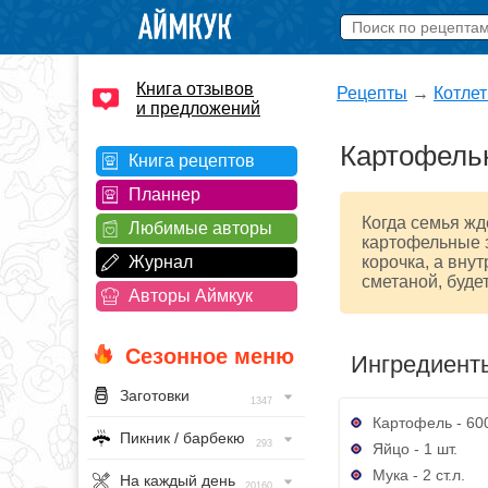
Книга отзывов
Рецепты
→
Котле
и предложений
Картофельн
Книга рецептов
Планнер
Когда семья ждё
Любимые авторы
картофельные з
Журнал
корочка, а вну
сметаной, буде
Авторы Аймкук
Сезонное меню
Ингредиент
Заготовки
1347
Картофель - 600
Пикник / барбекю
293
Яйцо - 1 шт.
Мука - 2 ст.л.
На каждый день
20160