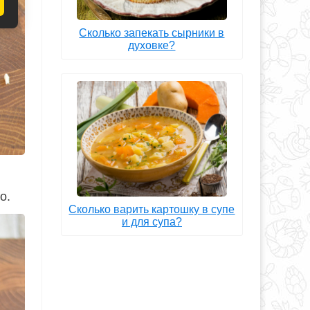
Сколько запекать сырники в
духовке?
о.
Сколько варить картошку в супе
и для супа?