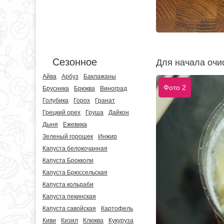
Сезонное
Для начала очи
Айва
Арбуз
Баклажаны
Фото 2
Брусника
Брюква
Виноград
Голубика
Горох
Гранат
Грецкий орех
Груша
Дайкон
Дыня
Ежевика
Зеленый горошек
Инжир
Капуста белокочанная
Капуста Брокколи
Капуста Брюссельская
Капуста кольраби
Капуста пекинская
Капуста савойская
Картофель
Киви
Кизил
Клюква
Кукуруза