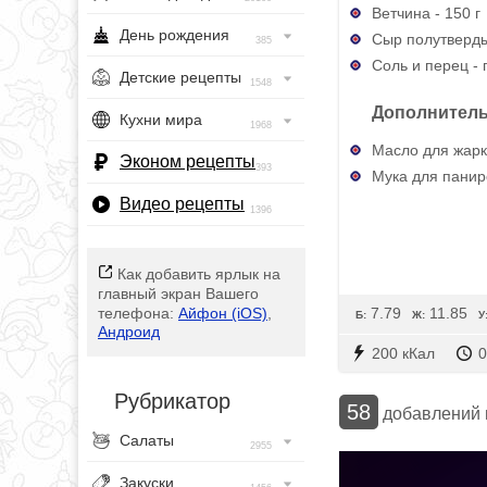
Ветчина - 150 г
День рождения
Сыр полутверды
385
Соль и перец - 
Детские рецепты
1548
Дополнитель
Кухни мира
1968
Масло для жарк
Эконом рецепты
393
Мука для паниро
Видео рецепты
1396
Как добавить ярлык на
главный экран Вашего
7.79
11.85
телефона:
Айфон (iOS)
,
Б:
Ж:
У
Андроид
200 кКал
0
Рубрикатор
58
добавлений
Салаты
2955
Закуски