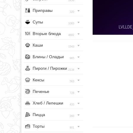
1456
Приправы
320
Супы
1083
Вторые блюда
4682
Каши
1543
Блины / Оладьи
965
Пироги / Пирожки
2134
Кексы
563
Печенье
728
Хлеб / Лепешки
433
Пицца
260
Торты
801