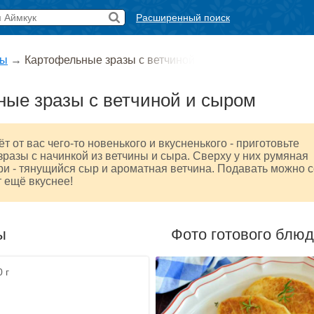
Расширенный поиск
ты
→
Картофельные зразы с ветчиной
ые зразы с ветчиной и сыром
т от вас чего-то новенького и вкусненького - приготовьте
разы с начинкой из ветчины и сыра. Сверху у них румяная
три - тянущийся сыр и ароматная ветчина. Подавать можно 
т ещё вкуснее!
ы
Фото готового блю
 г