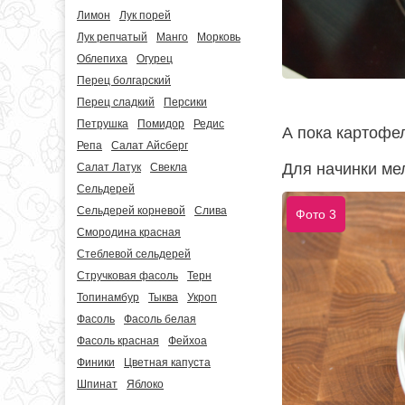
Лимон
Лук порей
Лук репчатый
Манго
Морковь
Облепиха
Огурец
Перец болгарский
Перец сладкий
Персики
Петрушка
Помидор
Редис
А пока картофел
Репа
Салат Айсберг
Для начинки мел
Салат Латук
Свекла
Сельдерей
Сельдерей корневой
Слива
Фото 3
Смородина красная
Стеблевой сельдерей
Стручковая фасоль
Терн
Топинамбур
Тыква
Укроп
Фасоль
Фасоль белая
Фасоль красная
Фейхоа
Финики
Цветная капуста
Шпинат
Яблоко