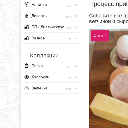
Процесс при
Напитки
491
Соберите все п
Десерты
1256
ветчиной и сыр
ПП / Диетическое
3929
Фото 1
Разное
76
Коллекции
Пасха
237
Хэллоуин
31
Выпечка
1296