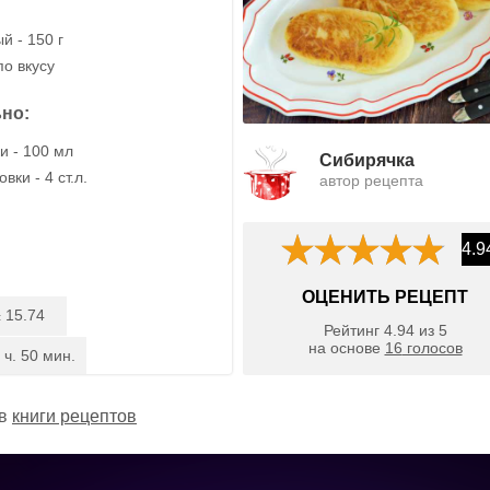
й - 150 г
по вкусу
но:
и - 100 мл
Сибирячка
вки - 4 ст.л.
автор рецепта
4.9
ОЦЕНИТЬ РЕЦЕПТ
15.74
:
Рейтинг
4.94
из
5
на основе
16
голосов
 ч. 50 мин.
 в
книги рецептов