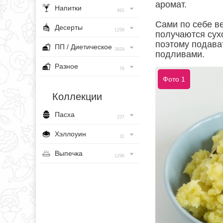
аромат.
Напитки
491
Сами по себе в
Десерты
1256
получаются сух
поэтому подават
ПП / Диетическое
3929
подливами.
Разное
76
Фото 1
Коллекции
Пасха
237
Хэллоуин
31
Выпечка
1296