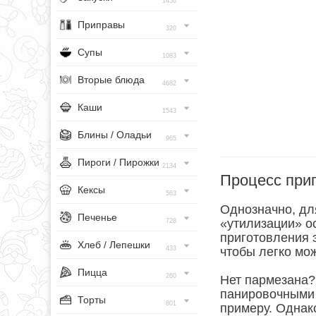
1456
Приправы
320
Супы
1083
Вторые блюда
4682
Каши
1543
Блины / Оладьи
965
Пироги / Пирожки
2134
Процесс при
Кексы
563
Однозначно, дл
Печенье
«утилизации» о
728
приготовления э
Хлеб / Лепешки
433
чтобы легко мо
Пицца
260
Нет пармезана? 
панировочными 
Торты
801
примеру. Однак