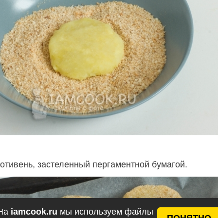
отивень, застеленный пергаментной бумагой.
На
iamcook.ru
мы используем файлы
ПОНЯТНО