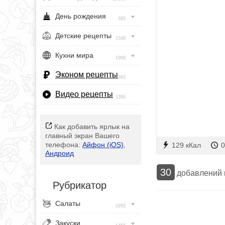
День рождения
385
Детские рецепты
1548
Кухни мира
1968
Эконом рецепты
393
Видео рецепты
1396
Как добавить ярлык на
главный экран Вашего
телефона:
Айфон (iOS)
,
129 кКал
0
Андроид
30
добавлений
Рубрикатор
Салаты
2955
Закуски