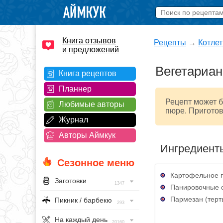
Книга отзывов
Рецепты
→
Котле
и предложений
Вегетариан
Книга рецептов
Планнер
Рецепт может б
Любимые авторы
пюре. Приготов
Журнал
Авторы Аймкук
Ингредиент
Сезонное меню
Картофельное п
Заготовки
1347
Панировочные с
Пармезан (терты
Пикник / барбекю
293
На каждый день
20160