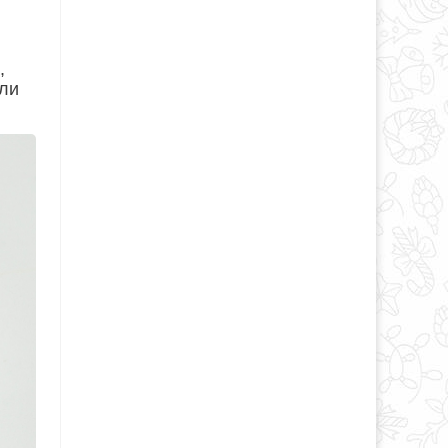
,
или