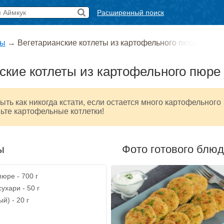
Расширенный поиск
ты
→
Вегетарианские котлеты из картофельного пюре
ские котлеты из картофельного пюре
ыть как никогда кстати, если остается много картофельного
ьте картофельные котлетки!
ы
Фото готового блю
юре - 700 г
ухари - 50 г
й) - 20 г