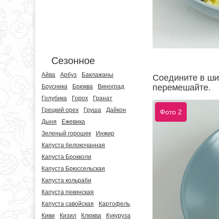
Сезонное
Айва
Арбуз
Баклажаны
Соедините в ши
перемешайте.
Брусника
Брюква
Виноград
Голубика
Горох
Гранат
Грецкий орех
Груша
Дайкон
Фото 2
Дыня
Ежевика
Зеленый горошек
Инжир
Капуста белокочанная
Капуста Брокколи
Капуста Брюссельская
Капуста кольраби
Капуста пекинская
Капуста савойская
Картофель
Киви
Кизил
Клюква
Кукуруза