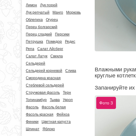
Лимон
Лук порей
Лук репчатый
Манго
Морковь
Облепиха
Огурец
Перец болгарский
Перец сладкий
Персики
Петрушка
Помидор
Редис
Репа
Салат Айсберг
Салат Латук
Свекла
Сельдерей
Влажными рукам
Сельдерей корневой
Слива
круглые котлетк
Смородина красная
Стеблевой сельдерей
Запанируйте их 
Стручковая фасоль
Терн
Топинамбур
Тыква
Укроп
Фото 3
Фасоль
Фасоль белая
Фасоль красная
Фейхоа
Финики
Цветная капуста
Шпинат
Яблоко