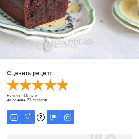
Оценить рецепт
Рейтинг
4.9
из
5
на основе
20
голосов