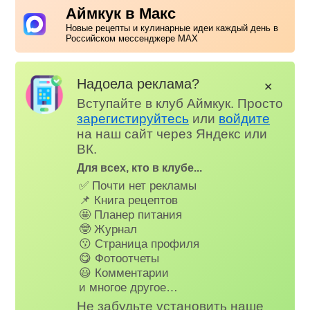
Аймкук в Макс
Новые рецепты и кулинарные идеи каждый день в
Российском мессенджере MAX
Надоела реклама?
✕
Вступайте в клуб Аймкук. Просто
зарегистируйтесь
или
войдите
на наш сайт через Яндекс или
ВК.
Для всех, кто в клубе...
✅ Почти нет рекламы
📌 Книга рецептов
🤩 Планер питания
🤓 Журнал
😗 Страница профиля
😋 Фотоотчеты
😃 Комментарии
и многое другое…
Не забудьте установить наше