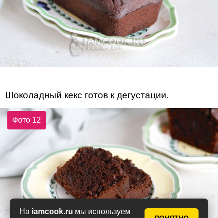
Шоколадный кекс готов к дегустации.
Фото 12
На
iamcook.ru
мы используем