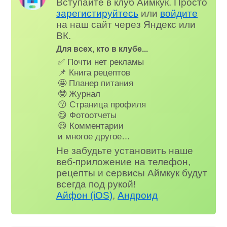
Вступайте в клуб Аймкук. Просто
зарегистируйтесь
или
войдите
на наш сайт через Яндекс или
ВК.
Для всех, кто в клубе...
✅ Почти нет рекламы
📌 Книга рецептов
🤩 Планер питания
🤓 Журнал
😗 Страница профиля
😋 Фотоотчеты
😃 Комментарии
и многое другое…
Не забудьте установить наше
веб-приложение на телефон,
рецепты и сервисы Аймкук будут
всегда под рукой!
Айфон (iOS)
,
Андроид