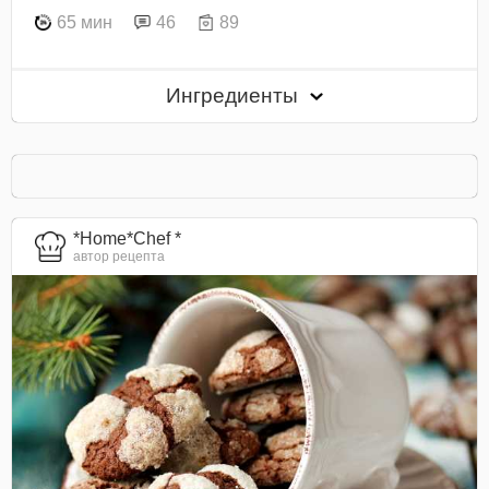
65 мин
46
89
Ингредиенты
*Home*Chef *
автор рецепта