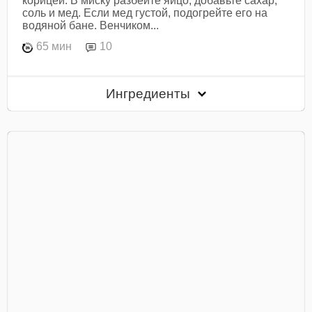
корицей. В миску разбейте яйцо, добавьте сахар,
соль и мед. Если мед густой, подогрейте его на
водяной бане. Венчиком...
65 мин
10
Ингредиенты