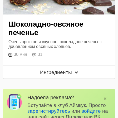
Шоколадно-овсяное
печенье
Очень простое и вкусное шоколадное печенье с
добавлением овсяных хлопьев.
30 мин
31
Ингредиенты
Надоела реклама?
✕
Вступайте в клуб Аймкук. Просто
зарегистируйтесь
или
войдите
на
наш сайт через Яндекс или ВК.