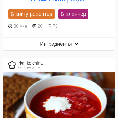
В книгу рецептов
В планнер
30 мин
28
76
Ингредиенты
irka_kolchina
автор рецепта