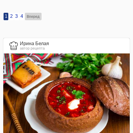
1
2
3
4
Вперед
Ирина Белая
автор рецепта