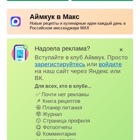
Аймкук в Макс
Новые рецепты и кулинарные идеи каждый день в
Российском мессенджере MAX
Надоела реклама?
✕
Вступайте в клуб Аймкук. Просто
зарегистируйтесь
или
войдите
на наш сайт через Яндекс или
ВК.
Для всех, кто в клубе...
✅ Почти нет рекламы
📌 Книга рецептов
🤩 Планер питания
🤓 Журнал
😗 Страница профиля
😋 Фотоотчеты
😃 Комментарии