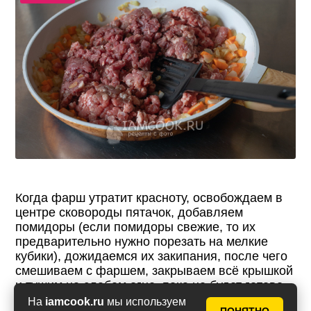
Когда фарш утратит красноту, освобождаем в
центре сковороды пятачок, добавляем
помидоры (если помидоры свежие, то их
предварительно нужно порезать на мелкие
кубики), дожидаемся их закипания, после чего
смешиваем с фаршем, закрываем всё крышкой
и тушим на слабом огне, пока не будет готово
всё остальное.
На
iamcook.ru
мы используем