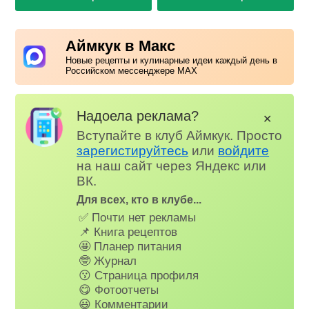
Аймкук в Макс
Новые рецепты и кулинарные идеи каждый день в
Российском мессенджере MAX
Надоела реклама?
✕
Вступайте в клуб Аймкук. Просто
зарегистируйтесь
или
войдите
на наш сайт через Яндекс или
ВК.
Для всех, кто в клубе...
✅ Почти нет рекламы
📌 Книга рецептов
🤩 Планер питания
🤓 Журнал
😗 Страница профиля
😋 Фотоотчеты
😃 Комментарии