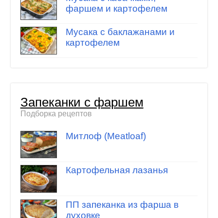
фаршем и картофелем
Мусака с баклажанами и
картофелем
Запеканки с фаршем
Подборка рецептов
Митлоф (Meatloaf)
Картофельная лазанья
ПП запеканка из фарша в
духовке