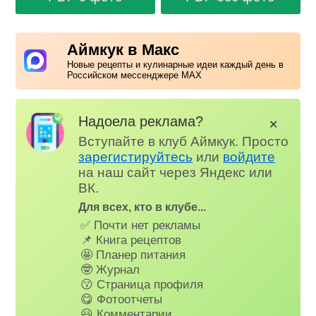
Аймкук в Макс
Новые рецепты и кулинарные идеи каждый день в
Российском мессенджере MAX
Надоела реклама?
✕
Вступайте в клуб Аймкук. Просто
зарегистируйтесь
или
войдите
на наш сайт через Яндекс или
ВК.
Для всех, кто в клубе...
✅ Почти нет рекламы
📌 Книга рецептов
🤩 Планер питания
🤓 Журнал
😗 Страница профиля
😋 Фотоотчеты
😃 Комментарии