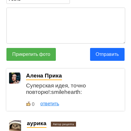
Прикрепить фото
Отправить
Алена Прика
Суперская идея, точно
повторю!:smilehearth:
ответить
0
aурика
Автор рецепта