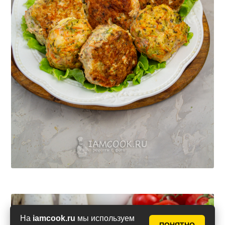
На
iamcook.ru
мы используем