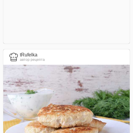
tRufelka
автор рецепта