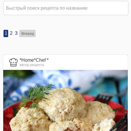
1
2
3
Вперед
*Home*Chef *
автор рецепта