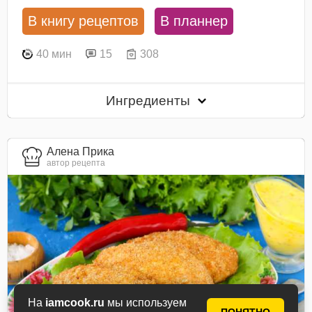
В книгу рецептов
В планнер
40 мин
15
308
Ингредиенты
Алена Прика
автор рецепта
На
iamcook.ru
мы используем