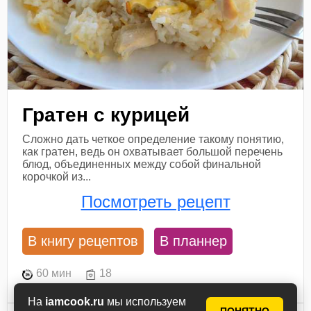
Гратен с курицей
Сложно дать четкое определение такому понятию,
как гратен, ведь он охватывает большой перечень
блюд, объединенных между собой финальной
корочкой из...
Посмотреть рецепт
В книгу рецептов
В планнер
60 мин
18
На
iamcook.ru
мы используем