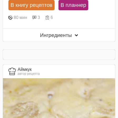
В книгу рецептов
В планнер
80 мин
3
6
Ингредиенты
Аймкук
автор рецепта