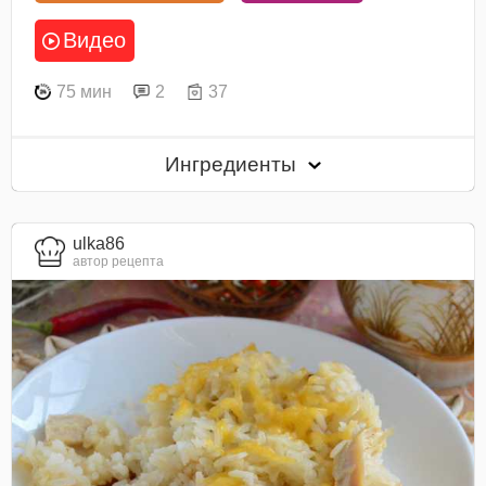
Видео
75 мин
2
37
Ингредиенты
ulka86
автор рецепта