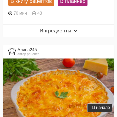
В книгу рецептов
В планнер
70 мин
43
Ингредиенты
Алина245
автор рецепта
↑ В начало