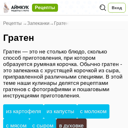
Рецепты
Вход
Рецепты
→
Запеканки
→
Гратен
Гратен
Гратен — это не столько блюдо, сколько
способ приготовления, при котором
образуется румяная корочка. Обычно гратен -
это запеканка с хрустящей корочкой из сыра,
приправленной различными специями. В этой
теме наши кулинары делятся рецептами
гратенов с фотографиями и пошаговыми
инструкциями приготовления.
из картофеля
из капусты
с молоком
с мясом
с сыром
в духовке