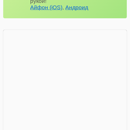
рукой!
Айфон (iOS)
,
Андроид