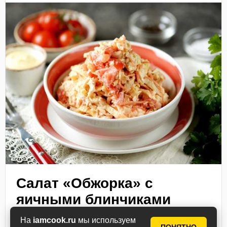
Салат «Обжорка» с
яичными блинчиками
Куриную грудку обжаривают на сковороде,
На
iamcook.ru
мы используем
соединяют с корейской морковью,