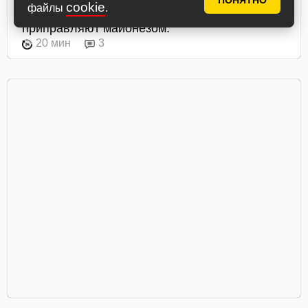
ПОНЯТНО
cookie
файлы
.
помидорами, сыром и яичными блинчиками,
приправляют майонезом.
20 мин
3