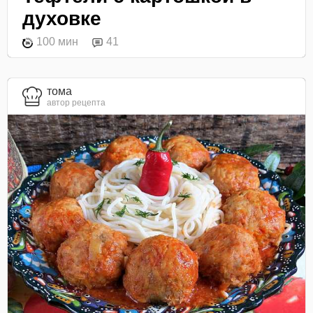
духовке
100 мин
41
тома
автор рецепта