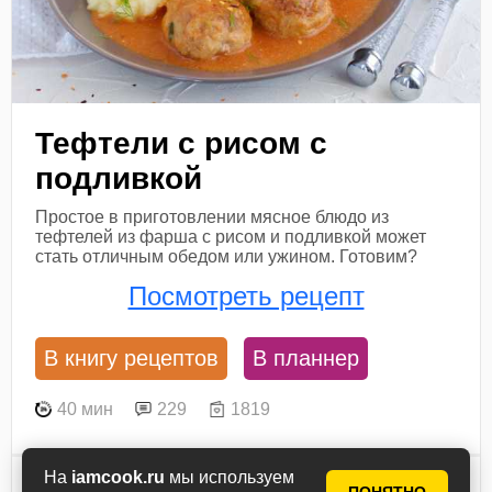
Тефтели с рисом с
подливкой
Простое в приготовлении мясное блюдо из
тефтелей из фарша с рисом и подливкой может
стать отличным обедом или ужином. Готовим?
Посмотреть рецепт
В книгу рецептов
В планнер
40 мин
229
1819
На
iamcook.ru
мы используем
Ингредиенты