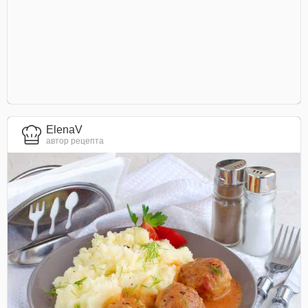
ElenaV
автор рецепта