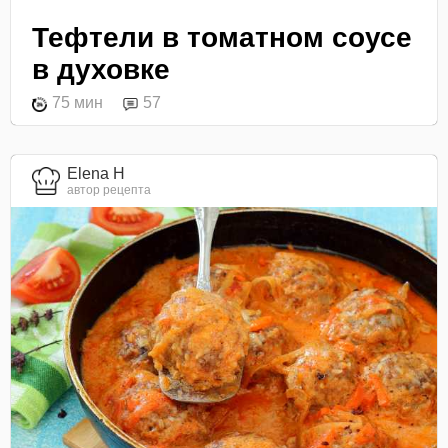
Тефтели в томатном соусе
в духовке
75 мин
57
Elena H
автор рецепта