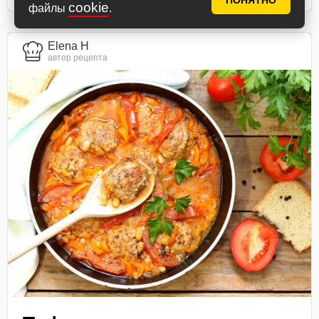
ПОНЯТНО
cookie
файлы
.
Elena H
автор рецепта