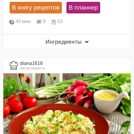
В книгу рецептов
В планнер
40 мин
9
63
Ингредиенты
diana1616
автор рецепта