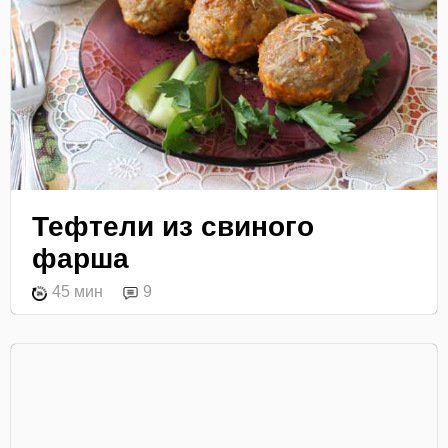
Тефтели из свиного
фарша
45 мин
9