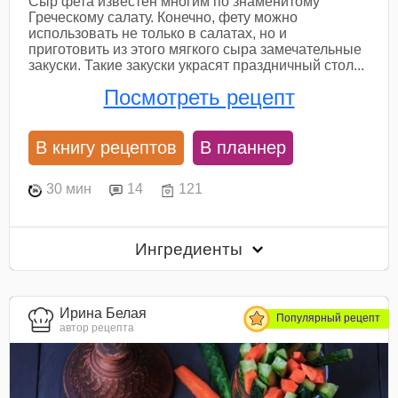
Сыр фета известен многим по знаменитому
Греческому салату. Конечно, фету можно
использовать не только в салатах, но и
приготовить из этого мягкого сыра замечательные
закуски. Такие закуски украсят праздничный стол...
Посмотреть рецепт
В книгу рецептов
В планнер
30 мин
14
121
Ингредиенты
Ирина Белая
Популярный рецепт
автор рецепта