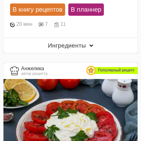
В книгу рецептов
В планнер
20 мин
7
11
Ингредиенты
Анжелика
Популярный рецепт
автор рецепта