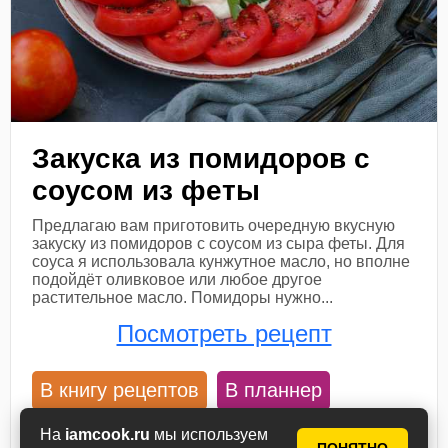
Закуска из помидоров с
соусом из феты
Предлагаю вам приготовить очередную вкусную
закуску из помидоров с соусом из сыра феты. Для
соуса я использовала кунжутное масло, но вполне
подойдёт оливковое или любое другое
растительное масло. Помидоры нужно...
Посмотреть рецепт
В книгу рецептов
В планнер
На
iamcook.ru
мы используем
15 мин
4