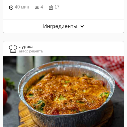
40 мин
4
17
Ингредиенты
aурика
автор рецепта