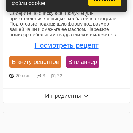
ПОНЯТНО
аэрогриле
cookie
файлы
.
Соберите по списку все продукты для
приготовления яичницы с колбасой в аэрогриле.
Подготовьте подходящую форму под размер
вашей чаши и смажьте ее маслом. Нарежьте
помидор небольшим квадратиком и выложите в...
Посмотреть рецепт
В книгу рецептов
В планнер
20 мин
3
22
Ингредиенты