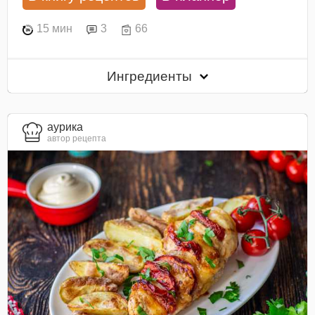
15 мин
3
66
Ингредиенты
aурика
автор рецепта