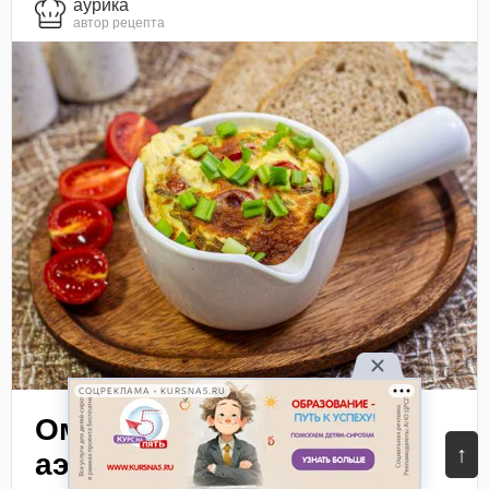
aурика
автор рецепта
СОЦРЕКЛАМА • KURSNA5.RU
Омлет с колбасой в
↑
аэрогриле