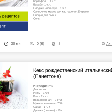
Картофель - 4 шт;
Васаби- 1 ч.л.
Сладкий чили соус - 1 ч.л.
Сливочное масло для картофеля- 20 грамм
Специи для рыбы;
у рецептов
Соль.
епт
30 мин
0 (6)
8
Ла
Кекс рождественский итальянски
(Панеттоне)
Ингредиенты
Для теста:
Изюм - 170 г
Ром - 2 ст.л.
Вода (горячая) - 2 ст.л.
Мука пшеничная - 750 г
Сахар - 170 г
Дрожжи (свежие) - 10 г