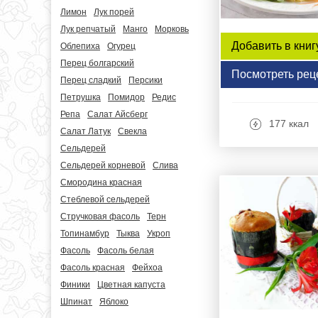
Лимон
Лук порей
Лук репчатый
Манго
Морковь
Добавить в книг
Облепиха
Огурец
Перец болгарский
Посмотреть рец
Перец сладкий
Персики
Петрушка
Помидор
Редис
Репа
Салат Айсберг
177 ккал
Салат Латук
Свекла
Сельдерей
Сельдерей корневой
Слива
Смородина красная
Стеблевой сельдерей
Стручковая фасоль
Терн
Топинамбур
Тыква
Укроп
Фасоль
Фасоль белая
Фасоль красная
Фейхоа
Финики
Цветная капуста
Шпинат
Яблоко