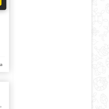
ка
по