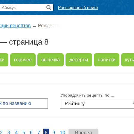
Расширенный поиск
кции рецептов
→
Рождество
— страница 8
ки
горячее
выпечка
десерты
напитки
кут
Упорядочить рецепты по ...
2
3
4
5
6
7
8
9
10
Вперед