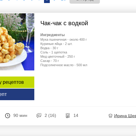
Чак-чак с водкой
Ингредиенты
Мука пшеничная - около 400 г
Куриные яйца - 2 шт.
Водка - 30 г
Соль - 1 щепотка
Мед цветочный - 250 г
Сахар - 70 г
Подсолнечное масло - 500 мл
у рецептов
епт
90 мин
2 (16)
14
Ирина Ше