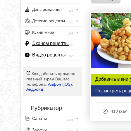
День рождения
385
Детские рецепты
1548
Кухни мира
1968
Эконом рецепты
393
Видео рецепты
1396
Как добавить ярлык на
Добавить в книг
главный экран Вашего
телефона:
Айфон (iOS)
,
Андроид
Посмотреть рец
Рубрикатор
410 ккал
Салаты
2955
Закуски