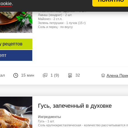
.
cookie
Ингредиенты
Плавленый сыр «Дружба» - 3 шт.
Лаваш (квадрат) - 2 шт.
Майонез - 2 ст.л.
Зелень петрушки - 1 пучок (15 г)
Соль и перец - по вкусу
у рецептов
епт
кал
15 мин
1 (9)
32
Алена При
Гусь, запеченный в духовке
Ингредиенты
Гусь - 1 шт.
Соль крупнокристаллическая - количество рассчитывается 