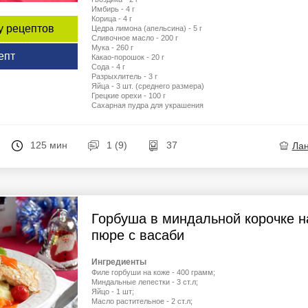
Имбирь - 4 г
Корица - 4 г
у рецептов
Цедра лимона (апельсина) - 5 г
Сливочное масло - 200 г
Мука - 260 г
епт
Какао-порошок - 20 г
Сода - 4 г
Разрыхлитель - 3 г
Яйца - 3 шт. (среднего размера)
Грецкие орехи - 100 г
Сахарная пудра для украшения
125 мин
1 (9)
37
Ла
Горбуша в миндальной корочке н
пюре с васаби
Ингредиенты
Филе горбуши на коже - 400 грамм;
Миндальные лепестки - 3 ст.л;
Яйцо - 1 шт;
Масло растительное - 2 ст.л;