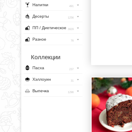
Напитки
491
Десерты
1256
ПП / Диетическое
3929
Разное
76
Коллекции
Пасха
237
Хэллоуин
31
Выпечка
1296