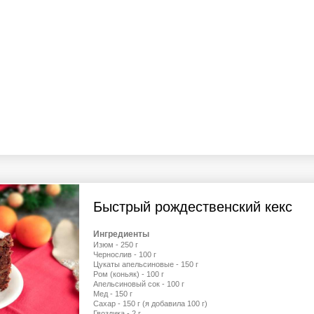
Быстрый рождественский кекс
Ингредиенты
Изюм - 250 г
Чернослив - 100 г
Цукаты апельсиновые - 150 г
Ром (коньяк) - 100 г
Апельсиновый сок - 100 г
Мед - 150 г
Сахар - 150 г (я добавила 100 г)
Гвоздика - 2 г