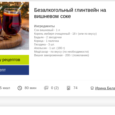
Безалкогольный глинтвейн на
вишневом соке
Ингредиенты
Сок вишневый - 1 л
Корень имбиря очищенный - 18 г (или по вкусу)
Бадьян - 2 звездочки
Корица - 1 палочка
Гвоздика - 3 шт.
Апельсин - 1 шт. (180 г)
Мед/сахар - по вкусу (по необходимости)
Вишня замороженная - 200 г (пожеланию)
у рецептов
епт
5 ккал
80 мин
0 (2)
74
Ирина Бел