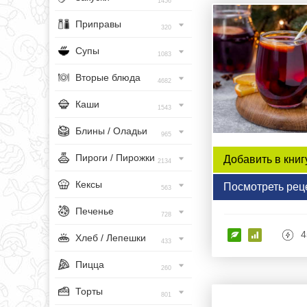
1456
Приправы
320
Супы
1083
Вторые блюда
4682
Каши
1543
Блины / Оладьи
965
Пироги / Пирожки
Добавить в книг
2134
Кексы
Посмотреть рец
563
Печенье
728
4
Хлеб / Лепешки
433
Пицца
260
Торты
801