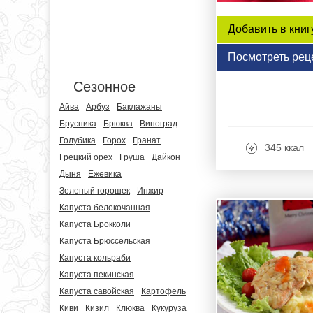
Добавить в книг
Посмотреть рец
Сезонное
Айва
Арбуз
Баклажаны
Брусника
Брюква
Виноград
Голубика
Горох
Гранат
345 ккал
Грецкий орех
Груша
Дайкон
Дыня
Ежевика
Зеленый горошек
Инжир
Капуста белокочанная
Капуста Брокколи
Капуста Брюссельская
Капуста кольраби
Капуста пекинская
Капуста савойская
Картофель
Киви
Кизил
Клюква
Кукуруза