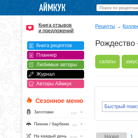
Книга отзывов
Рецепты
→
Колле
и предложений
Рождество 
Книга рецептов
Планнер
салаты
закус
Любимые авторы
Журнал
Авторы Аймкук
Сезонное меню
Заготовки
1347
Пикник / барбекю
293
На каждый день
Назад
1
20160