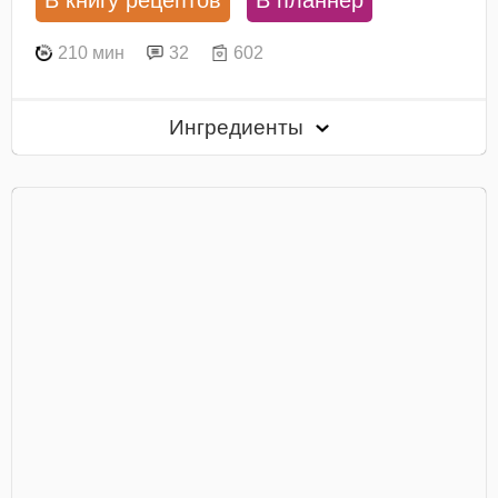
В книгу рецептов
В планнер
210 мин
32
602
Ингредиенты