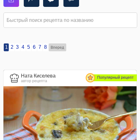
1
2
3
4
5
6
7
8
Вперед
Ната Киселева
Популярный рецепт
автор рецепта