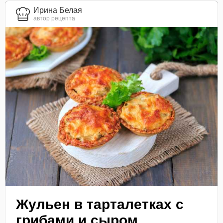
Ирина Белая
автор рецепта
Жульен в тарталетках с
грибами и сыром