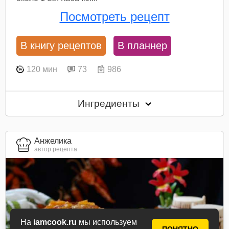
Посмотреть рецепт
В книгу рецептов
В планнер
120 мин
73
986
Ингредиенты
Анжелика
автор рецепта
На
iamcook.ru
мы используем