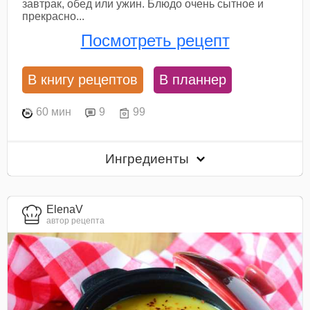
завтрак, обед или ужин. Блюдо очень сытное и
прекрасно...
Посмотреть рецепт
В книгу рецептов
В планнер
60 мин
9
99
Ингредиенты
ElenaV
автор рецепта