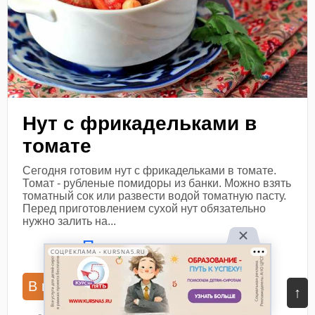
Нут с фрикадельками в
томате
Сегодня готовим нут с фрикадельками в томате.
Томат - рубленые помидоры из банки. Можно взять
томатный сок или развести водой томатную пасту.
Перед приготовлением сухой нут обязательно
нужно залить на...
Посмотреть рецепт
СОЦРЕКЛАМА • KURSNA5.RU
В книгу рецептов
В планнер
↑