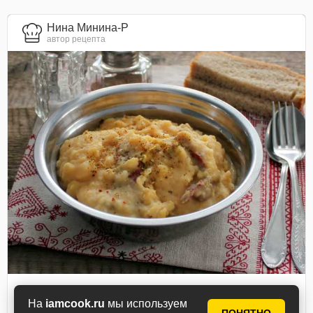
Нина Минина-Р
автор рецепта
Каша гороховая с
На
iamcook.ru
мы используем