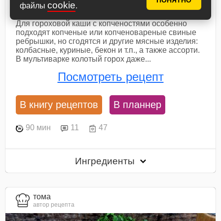
ПОНЯТНО
копченостями
cookie
файлы
.
Для гороховой каши с копченостями особенно
подходят копченые или копченовареные свиные
ребрышки, но сгодятся и другие мясные изделия:
колбасные, куриные, бекон и т.п., а также ассорти.
В мультиварке колотый горох даже...
Посмотреть рецепт
В книгу рецептов
В планнер
90 мин
11
47
Ингредиенты
тома
автор рецепта