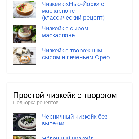
Чизкейк «Нью-Йорк» с
маскарпоне
(классический рецепт)
Чизкейк с сыром
маскарпоне
Чизкейк с творожным
сыром и печеньем Орео
Простой чизкейк с творогом
Подборка рецептов
Черничный чизкейк без
выпечки
Яблочный чизкейк