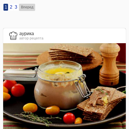
1
2
3
Вперед
aурика
автор рецепта