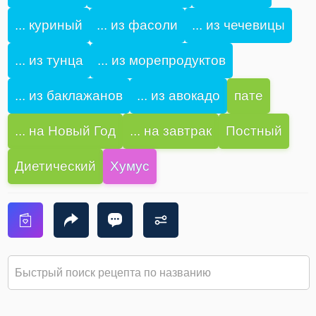
... куриный
... из фасоли
... из чечевицы
... из тунца
... из морепродуктов
... из баклажанов
... из авокадо
пате
... на Новый Год
... на завтрак
Постный
Диетический
Хумус