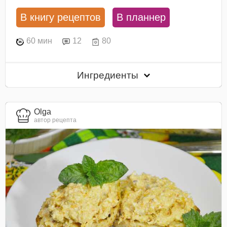
В книгу рецептов
В планнер
60 мин
12
80
Ингредиенты
Olga
автор рецепта