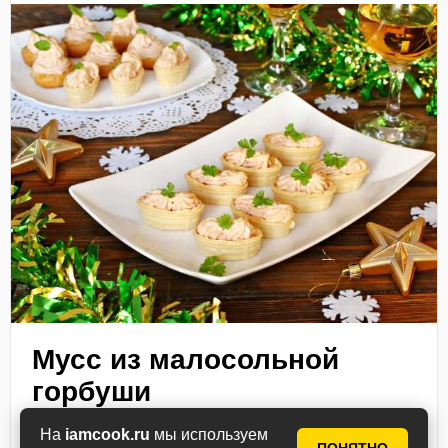
Мусс из малосольной
горбуши
Скоро, совсем скоро наступит Новый год.
На
iamcook.ru
мы используем
Большинство хозяек находится в поиске новых