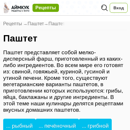
Рецепты
Вход
Рецепты
→
Паштет
→
Паштет
Паштет
Паштет представляет собой мелко-
дисперсный фарш, приготовленный из каких-
либо ингредиентов. Во всем мире его готовят
из: свиной, говяжьей, куриной, гусиной и
утиной печени. Кроме того, существуют
вегетарианские варианты паштетов, в
приготовлении которых используются: грибы,
яйца, баклажаны и другие ингредиенты. В
этой теме наши кулинары делятся рецептами
вкусных домашних паштетов.
... рыбный
... печёночный
... грибной