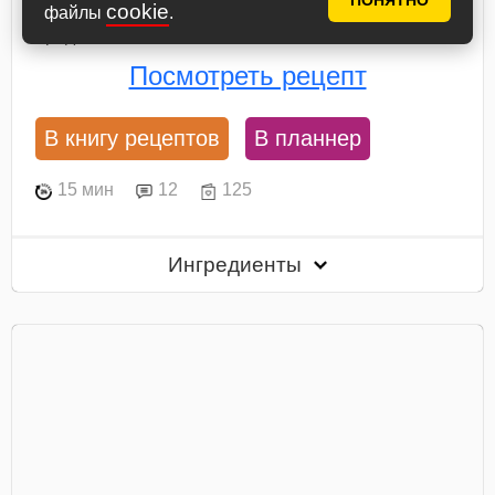
ПОНЯТНО
cookie
файлы
.
рецептов блюд на праздничный стол. Хочу
предложить вам...
Посмотреть рецепт
В книгу рецептов
В планнер
15 мин
12
125
Ингредиенты