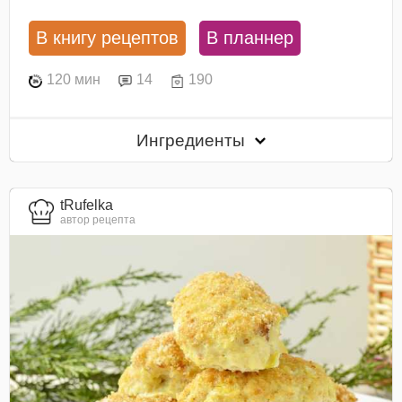
В книгу рецептов
В планнер
120 мин
14
190
Ингредиенты
tRufelka
автор рецепта