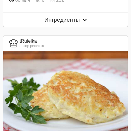
60 мин
6
252
Ингредиенты
tRufelka
автор рецепта