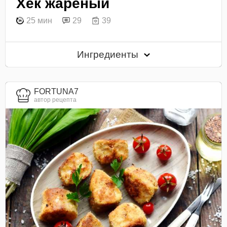
Хек жареный
25 мин
29
39
Ингредиенты
FORTUNA7
автор рецепта