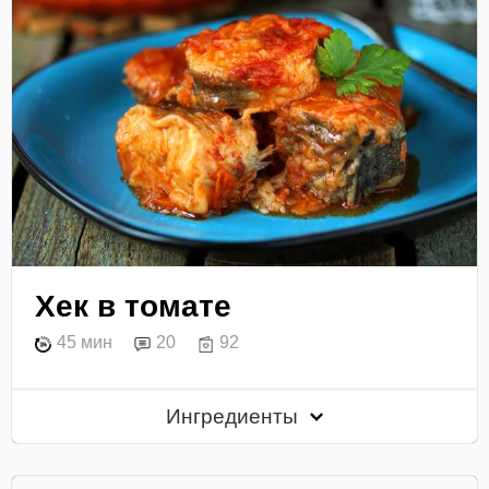
Хек в томате
45 мин
20
92
Ингредиенты