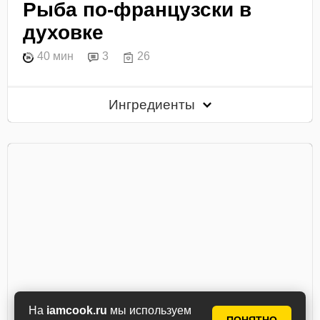
Рыба по-французски в
духовке
40 мин
3
26
Ингредиенты
На
iamcook.ru
мы используем