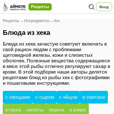
Рецепты
Вход
Рецепты
→
Ингредиенты
→
Хек
Блюда из хека
Блюда из хека зачастую советуют включать в
свой рацион людям с проблемами
щитовидной железы, кожи и слизистых
оболочек. Полезные вещества содержащиеся
в мясе этой рыбы отлично регулируют сахар в
крови. В этой подборке наши авторы делятся
рецептами блюд из рыбы хек с фотографиями
и пошаговыми инструкциями.
с овощами
с сыром
с яйцом
в сметане
второе
омлеты
пироги
в кляре