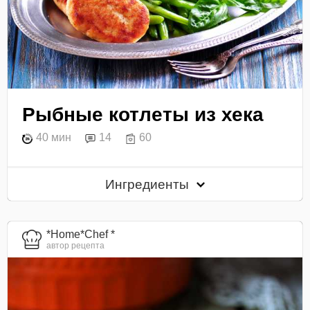
Рыбные котлеты из хека
40 мин
14
60
Ингредиенты
*Home*Chef *
автор рецепта