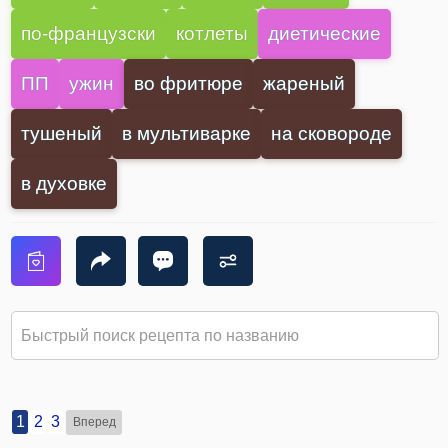
по-французски
котлеты
диетические
ПП
ужин
во фритюре
жареный
тушеный
в мультиварке
на сковороде
в духовке
1
2
3
Вперед