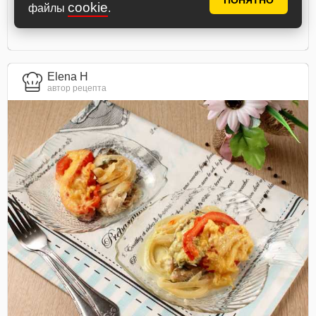
ПОНЯТНО
cookie
файлы
.
Elena H
автор рецепта