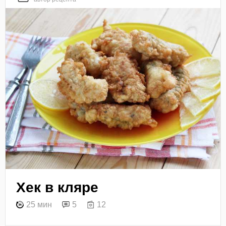
Хек в кляре
25 мин
5
12