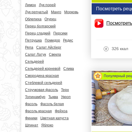
Лимон
Лук порей
Посмотреть рец
Лук репчатый
Манго
Морковь
Облепиха
Огурец
Посмотреть
Перец болгарский
Перец сладкий
Персики
Петрушка
Помидор
Редис
Репа
Салат Айсберг
326 ккал
Салат Латук
Свекла
Сельдерей
Сельдерей корневой
Слива
Смородина красная
Популярный ре
Стеблевой сельдерей
Стручковая фасоль
Терн
Топинамбур
Тыква
Укроп
Фасоль
Фасоль белая
Фасоль красная
Фейхоа
Финики
Цветная капуста
Шпинат
Яблоко