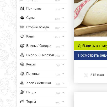
1456
Приправы
320
Супы
1083
Вторые блюда
4682
Каши
1543
Блины / Оладьи
Добавить в книг
965
Пироги / Пирожки
Посмотреть рец
2134
Кексы
563
Печенье
315 ккал
728
Хлеб / Лепешки
433
Пицца
260
Торты
801