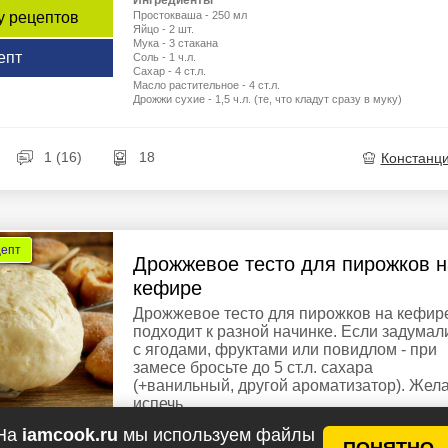
Простокваша - 250 мл
у рецептов
Яйцо - 2 шт.
Мука - 3 стакана
епт
Соль - 1 ч.л.
Сахар - 4 ст.л.
Масло растительное - 4 ст.л.
Дрожжи сухие - 1,5 ч.л. (те, что кладут сразу в муку)
1 (16)
18
Констанц
цепт
Дрожжевое тесто для пирожков н
кефире
Дрожжевое тесто для пирожков на кефир
подходит к разной начинке. Если задумал
с ягодами, фруктами или повидлом - при
замесе бросьте до 5 ст.л. сахара
(+ванильный, другой ароматизатор). Жел
испечь...
На
iamcook.ru
мы используем файлы
Ингредиенты
ПОНЯТНО