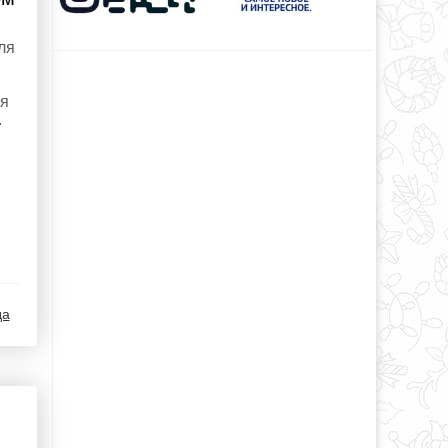
ля
ия
.
да