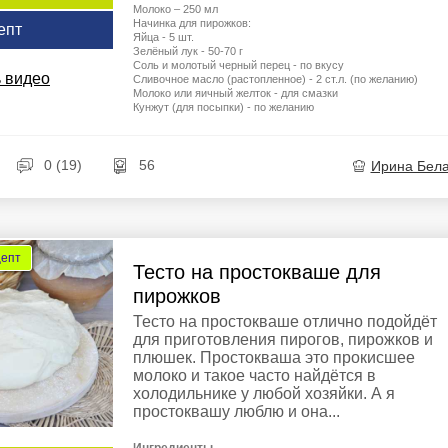
Молоко – 250 мл
Начинка для пирожков:
епт
Яйца - 5 шт.
Зелёный лук - 50-70 г
Соль и молотый черный перец - по вкусу
 видео
Сливочное масло (растопленное) - 2 ст.л. (по желанию)
Молоко или яичный желток - для смазки
Кунжут (для посыпки) - по желанию
0 (19)
56
Ирина Бел
цепт
Тесто на простокваше для
пирожков
Тесто на простокваше отлично подойдёт
для приготовления пирогов, пирожков и
плюшек. Простокваша это прокисшее
молоко и такое часто найдётся в
холодильнике у любой хозяйки. А я
простоквашу люблю и она...
Ингредиенты