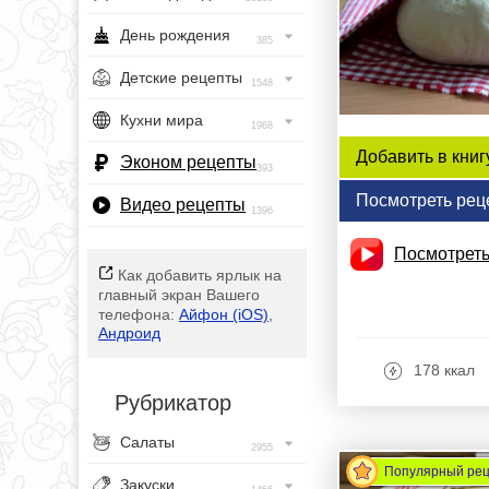
День рождения
385
Детские рецепты
1548
Кухни мира
1968
Добавить в книг
Эконом рецепты
393
Посмотреть рец
Видео рецепты
1396
Посмотреть
Как добавить ярлык на
главный экран Вашего
телефона:
Айфон (iOS)
,
Андроид
178 ккал
Рубрикатор
Салаты
2955
Популярный ре
Закуски