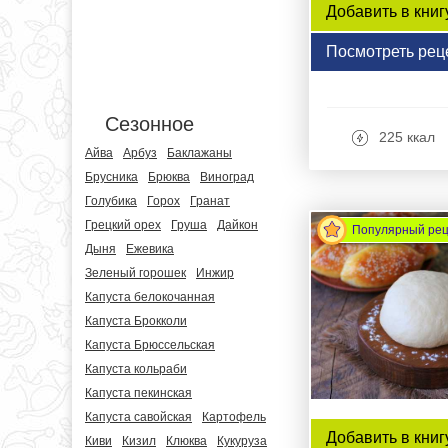
Добавить в книг
Посмотреть рец
Сезонное
225 ккал
Айва
Арбуз
Баклажаны
Брусника
Брюква
Виноград
Голубика
Горох
Гранат
Грецкий орех
Груша
Дайкон
Популярный ре
Дыня
Ежевика
Зеленый горошек
Инжир
Капуста белокочанная
Капуста Брокколи
Капуста Брюссельская
Капуста кольраби
Капуста пекинская
Капуста савойская
Картофель
Добавить в книг
Киви
Кизил
Клюква
Кукуруза