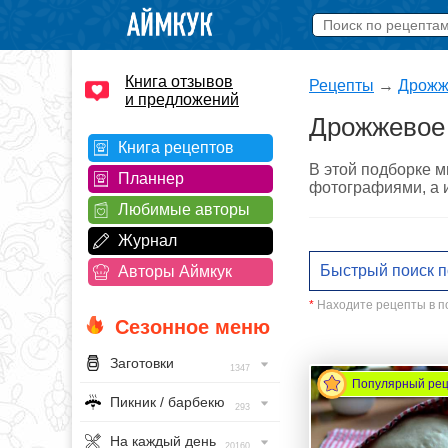
Книга отзывов
Рецепты
→
Дрожж
и предложений
Дрожжевое 
Книга рецептов
В этой подборке м
Планнер
фотографиями, а и
Любимые авторы
Журнал
Авторы Аймкук
*
Находите рецепты в по
Сезонное меню
Заготовки
1347
Популярный ре
Пикник / барбекю
293
На каждый день
20160