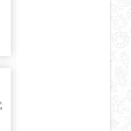
я.
ак