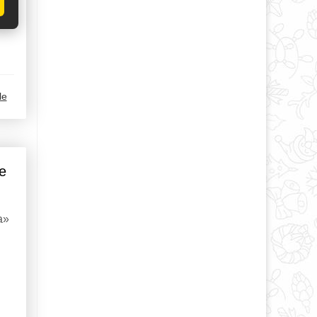
le
е
а»