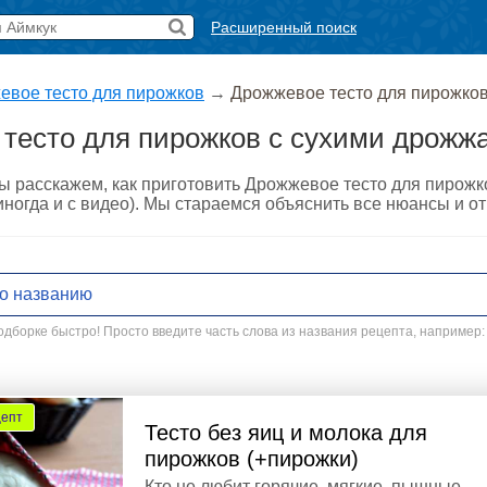
Расширенный поиск
евое тесто для пирожков
→
Дрожжевое тесто для пирожко
тесто для пирожков с сухими дрожж
ы расскажем, как приготовить Дрожжевое тесто для пирож
ногда и с видео). Мы стараемся объяснить все нюансы и от
дборке быстро! Просто введите часть слова из названия рецепта, например:
цепт
Тесто без яиц и молока для
пирожков (+пирожки)
Кто не любит горячие, мягкие, пышные