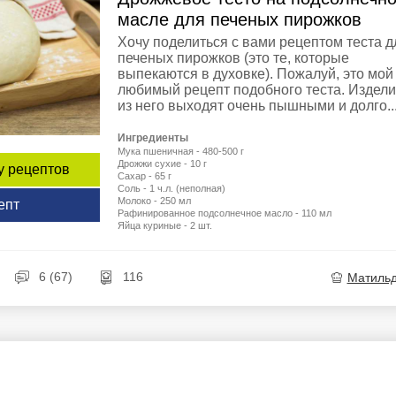
масле для печеных пирожков
Хочу поделиться с вами рецептом теста д
печеных пирожков (это те, которые
выпекаются в духовке). Пожалуй, это мой
любимый рецепт подобного теста. Издел
из него выходят очень пышными и долго..
Ингредиенты
Мука пшеничная - 480-500 г
Дрожжи сухие - 10 г
у рецептов
Сахар - 65 г
Соль - 1 ч.л. (неполная)
Молоко - 250 мл
епт
Рафинированное подсолнечное масло - 110 мл
Яйца куриные - 2 шт.
6 (67)
116
Матиль