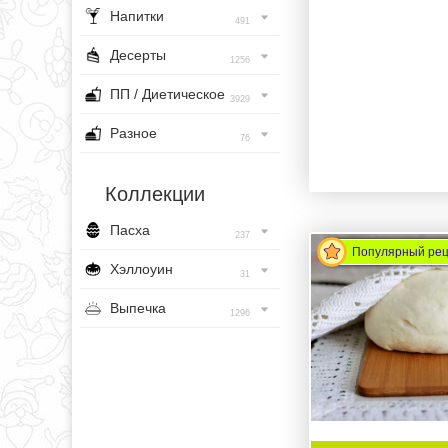
Напитки
491
Десерты
1256
ПП / Диетическое
3929
Разное
76
Коллекции
Пасха
237
Популярный ре
Хэллоуин
31
Выпечка
1296