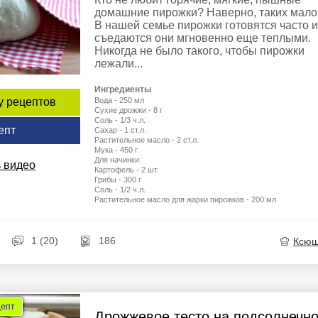
домашние пирожки? Наверно, таких мало
В нашей семье пирожки готовятся часто и
съедаются они мгновенно еще теплыми.
Никогда не было такого, чтобы пирожки
лежали...
Ингредиенты
Вода - 250 мл
у рецептов
Сухие дрожжи - 8 г
Соль - 1/3 ч.л.
епт
Сахар - 1 ст.л.
Растительное масло - 2 ст.л.
Мука - 450 г
Для начинки:
 видео
Картофель - 2 шт.
Грибы - 300 г
Соль - 1/2 ч.л.
Растительное масло для жарки пирожков - 200 мл
1 (20)
186
Ксю
цепт
Дрожжевое тесто на подсолнечн