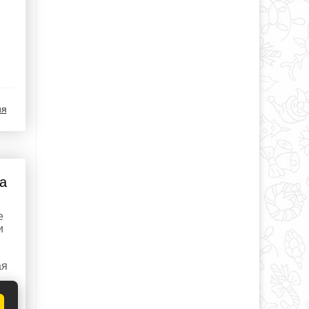
ия
а
е
и
ая