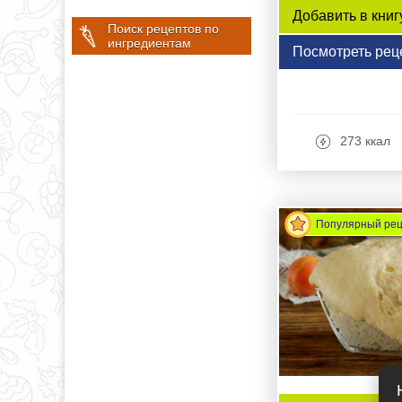
Добавить в книг
Поиск рецептов по
ингредиентам
Посмотреть рец
273 ккал
Популярный ре