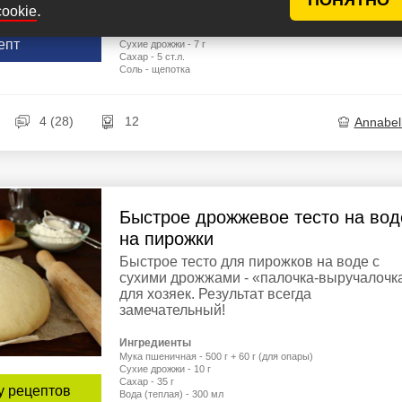
Мука - примерно 500 г
у рецептов
.
cookie
Кефир - 200 мл
Подсолнечное рафинированное масло - 100 мл
епт
Сухие дрожжи - 7 г
Сахар - 5 ст.л.
Соль - щепотка
4 (28)
12
Annabel
Быстрое дрожжевое тесто на вод
на пирожки
Быстрое тесто для пирожков на воде с
сухими дрожжами - «палочка-выручалочк
для хозяек. Результат всегда
замечательный!
Ингредиенты
Мука пшеничная - 500 г + 60 г (для опары)
Сухие дрожжи - 10 г
Сахар - 35 г
у рецептов
Вода (теплая) - 300 мл