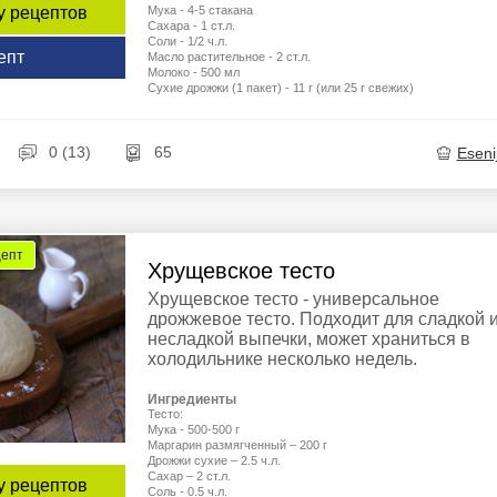
Мука - 4-5 стакана
у рецептов
Сахара - 1 ст.л.
Соли - 1/2 ч.л.
епт
Масло растительное - 2 ст.л.
Молоко - 500 мл
Сухие дрожжи (1 пакет) - 11 г (или 25 г свежих)
0 (13)
65
Eseni
цепт
Хрущевское тесто
Хрущевское тесто - универсальное
дрожжевое тесто. Подходит для сладкой 
несладкой выпечки, может храниться в
холодильнике несколько недель.
Ингредиенты
Тесто:
Мука - 500-500 г
Маргарин размягченный – 200 г
Дрожжи сухие – 2.5 ч.л.
Сахар – 2 ст.л.
у рецептов
Соль - 0.5 ч.л.