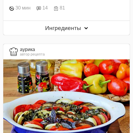
30 мин
14
81
Ингредиенты
aурика
автор рецепта