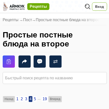
Рецепты
Вход
Рецепты
→
Пост
→
Простые постные блюда на второе
Простые постные
блюда на второе
...
1
2
3
4
5
19
Назад
Вперед