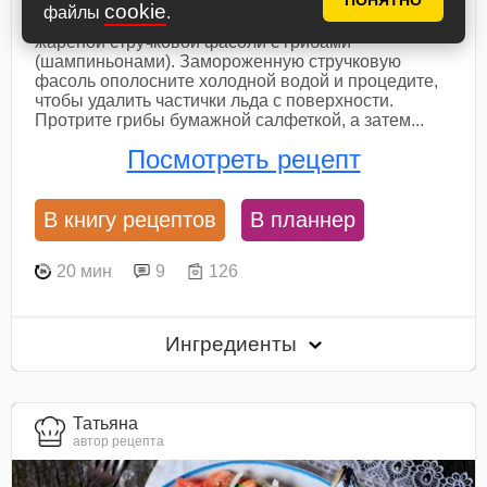
ПОНЯТНО
cookie
файлы
.
Возьмите ингредиенты для приготовления
жареной стручковой фасоли с грибами
(шампиньонами). Замороженную стручковую
фасоль ополосните холодной водой и процедите,
чтобы удалить частички льда с поверхности.
Протрите грибы бумажной салфеткой, а затем...
Посмотреть рецепт
В книгу рецептов
В планнер
20 мин
9
126
Ингредиенты
Татьяна
автор рецепта