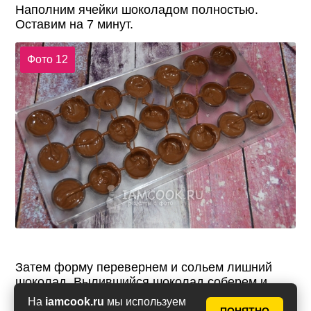
Наполним ячейки шоколадом полностью.
Оставим на 7 минут.
Фото 12
Затем форму перевернем и сольем лишний
шоколад. Вылившийся шоколад соберем и
используем позже, а форму поставим в
На
iamcook.ru
мы используем