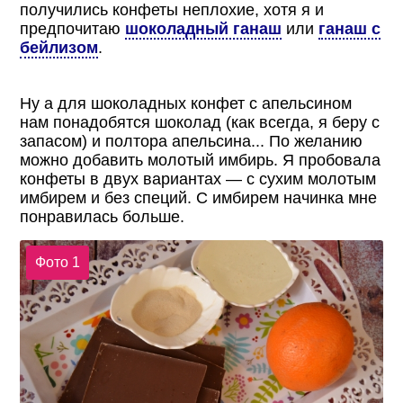
получились конфеты неплохие, хотя я и
предпочитаю
шоколадный ганаш
или
ганаш с
бейлизом
.
Ну а для шоколадных конфет с апельсином
нам понадобятся шоколад (как всегда, я беру с
запасом) и полтора апельсина... По желанию
можно добавить молотый имбирь. Я пробовала
конфеты в двух вариантах — с сухим молотым
имбирем и без специй. С имбирем начинка мне
понравилась больше.
Фото 1