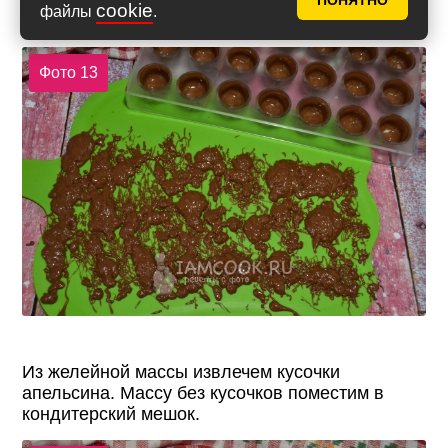
холодильник, чтобы оболочка для конфет
ПОНЯТНО
cookie
файлы
.
застыла.
Фото 13
Из желейной массы извлечем кусочки
апельсина. Массу без кусочков поместим в
кондитерский мешок.