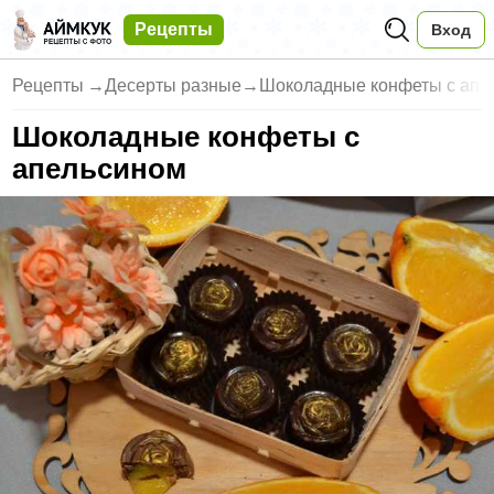
Рецепты
Вход
Рецепты
→
Десерты разные
→
Шоколадные конфеты с апе
Шоколадные конфеты с
апельсином