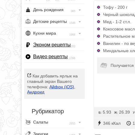
Тофу - 200 г
День рождения
385
Черный шоколад
Детские рецепты
Мед - 1-2 ст.л.
1548
Кокосовое масло 
Кухни мира
1968
Растительное ма
Ванилин - по вк
Эконом рецепты
393
Миндальные хло
Видео рецепты
1396
Получается 
Как добавить ярлык на
главный экран Вашего
телефона:
Айфон (iOS)
,
Андроид
Рубрикатор
5.93
26.39
Б:
Ж:
У
Салаты
346 кКал
1
2955
Закуски