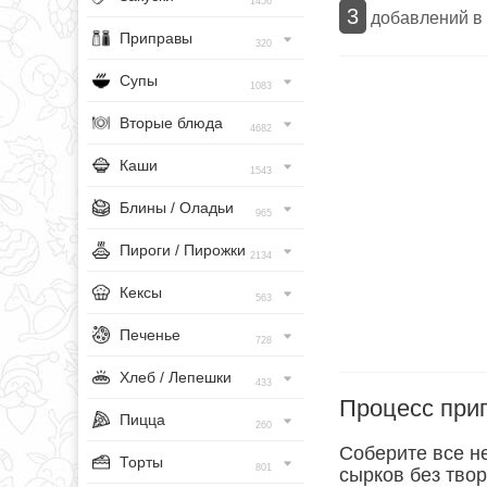
1456
3
добавлений в
Приправы
320
Супы
1083
Вторые блюда
4682
Каши
1543
Блины / Оладьи
965
Пироги / Пирожки
2134
Кексы
563
Печенье
728
Хлеб / Лепешки
433
Процесс при
Пицца
260
Соберите все н
Торты
801
сырков без твор