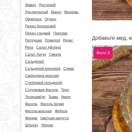
Лимон
Лук порей
Лук репчатый
Манго
Морковь
Облепиха
Огурец
Перец болгарский
Перец сладкий
Персики
Добавьте мед, м
Петрушка
Помидор
Редис
Репа
Салат Айсберг
Фото 3
Салат Латук
Свекла
Сельдерей
Сельдерей корневой
Слива
Смородина красная
Стеблевой сельдерей
Стручковая фасоль
Терн
Топинамбур
Тыква
Укроп
Фасоль
Фасоль белая
Фасоль красная
Фейхоа
Финики
Цветная капуста
Шпинат
Яблоко