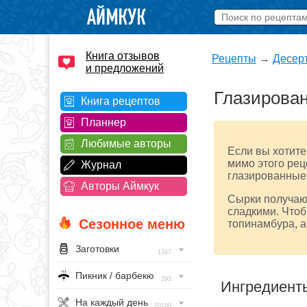
Книга отзывов
Рецепты
→
Десер
и предложений
Глазирован
Книга рецептов
Планнер
Любимые авторы
Если вы хотите
мимо этого рец
Журнал
глазированные 
Авторы Аймкук
Сырки получают
сладкими. Чтоб
Сезонное меню
топинамбура, а
Заготовки
1347
Пикник / барбекю
293
Ингредиент
На каждый день
20160