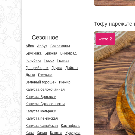
Тофу нарежьте 
Сезонное
Фото 2
Айва
Арбуз
Баклажаны
Брусника
Брюква
Виноград
Голубика
Горох
Гранат
Грецкий орех
Груша
Дайкон
Дыня
Ежевика
Зеленый горошек
Инжир
Капуста белокочанная
Капуста Брокколи
Капуста Брюссельская
Капуста кольраби
Капуста пекинская
Капуста савойская
Картофель
Киви
Кизил
Клюква
Кукуруза