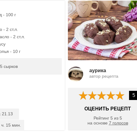
 - 100 г
- 2 ст.л.
сло - 2 ст.л.
усу
пья - 10 г
5 сырков
aурика
автор рецепта
5
ОЦЕНИТЬ РЕЦЕПТ
21.13
:
Рейтинг
5
из
5
на основе
7
голосов
 ч. 15 мин.