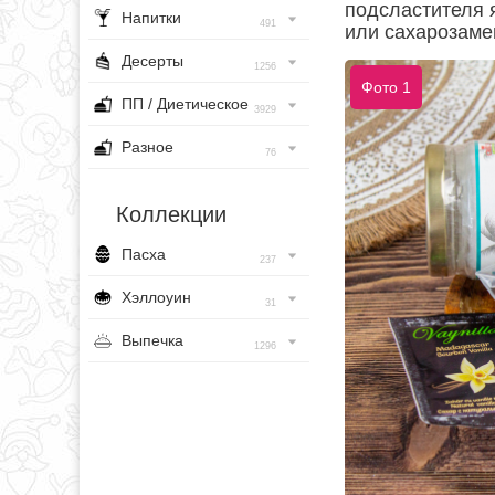
подсластителя 
Напитки
491
или сахарозаме
Десерты
1256
Фото 1
ПП / Диетическое
3929
Разное
76
Коллекции
Пасха
237
Хэллоуин
31
Выпечка
1296