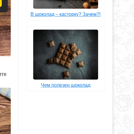
В шоколад – касторку? Зачем?!
ите
Чем полезен шоколад