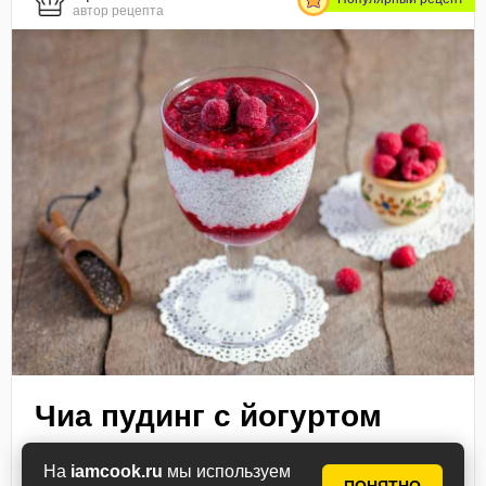
автор рецепта
Чиа пудинг с йогуртом
Диетический, красочный и сытный чиа пудинг –
На
iamcook.ru
мы используем
полезное и вкусное дополнение к повседневному