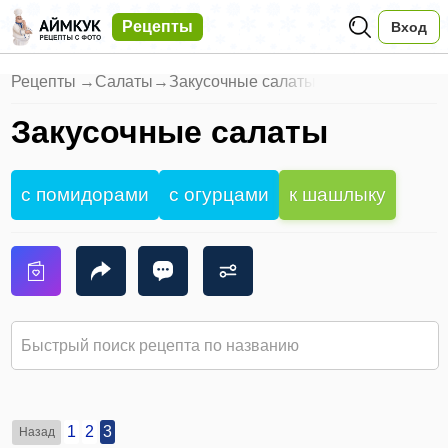
Рецепты
Вход
Рецепты
→
Салаты
→
Закусочные салаты
Закусочные салаты
с помидорами
с огурцами
к шашлыку
1
2
3
Назад