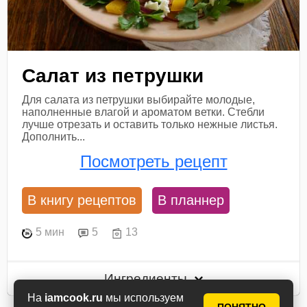
Салат из петрушки
Для салата из петрушки выбирайте молодые,
наполненные влагой и ароматом ветки. Стебли
лучше отрезать и оставить только нежные листья.
Дополнить...
Посмотреть рецепт
В книгу рецептов
В планнер
5 мин
5
13
Ингредиенты
На
iamcook.ru
мы используем