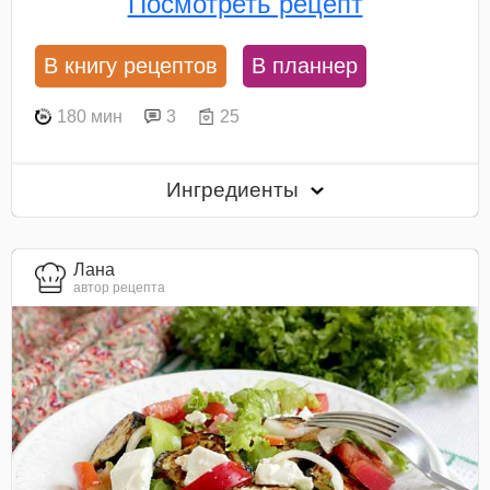
Посмотреть рецепт
В книгу рецептов
В планнер
180 мин
3
25
Ингредиенты
Лана
автор рецепта