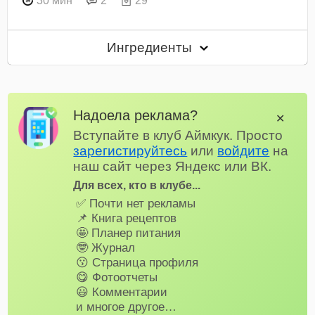
30 мин
2
29
Ингредиенты
Надоела реклама?
✕
Вступайте в клуб Аймкук. Просто
зарегистируйтесь
или
войдите
на
наш сайт через Яндекс или ВК.
Для всех, кто в клубе...
✅ Почти нет рекламы
📌 Книга рецептов
🤩 Планер питания
🤓 Журнал
😗 Страница профиля
😋 Фотоотчеты
😃 Комментарии
и многое другое…