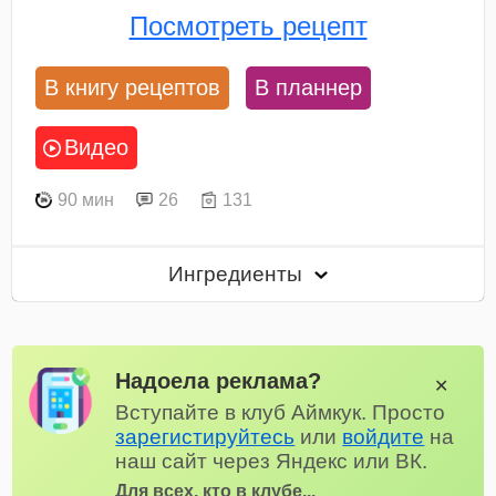
Посмотреть рецепт
В книгу рецептов
В планнер
Видео
90 мин
26
131
Ингредиенты
Надоела реклама?
✕
Вступайте в клуб Аймкук. Просто
зарегистируйтесь
или
войдите
на
наш сайт через Яндекс или ВК.
Для всех, кто в клубе...