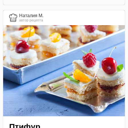
Наталия М.
автор рецепта
Птифур