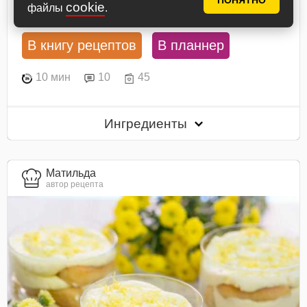
ПОНЯТНО
Посмотреть рецепт
cookie
файлы
.
В книгу рецептов
В планнер
10 мин
10
45
Ингредиенты
Матильда
автор рецепта