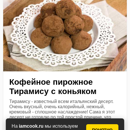
Кофейное пирожное
Тирамису с коньяком
Тирамису - известный всем итальянский десерт.
Очень вкусный, очень калорийный, нежный,
кремовый - сплошное наслаждение! Сама я этот
десерт не готовлю по той простой причине, что
если захотелось - проще...
На
iamcook.ru
мы используем