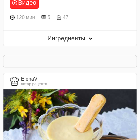
Видео
120 мин
5
47
Ингредиенты
ElenaV
автор рецепта