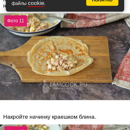
ПОНЯТНО
cookie
файлы
.
начинки.
Фото 11
Накройте начинку краешком блина.