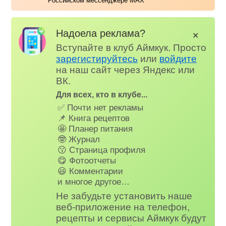
Российском мессенджере MAX
Надоела реклама?
✕
Вступайте в клуб Аймкук. Просто
зарегистируйтесь
или
войдите
на наш сайт через Яндекс или
ВК.
Для всех, кто в клубе...
✅ Почти нет рекламы
📌 Книга рецептов
🤩 Планер питания
🤓 Журнал
😗 Страница профиля
😋 Фотоотчеты
😃 Комментарии
и многое другое…
Не забудьте установить наше
веб-приложение на телефон,
рецепты и сервисы Аймкук будут