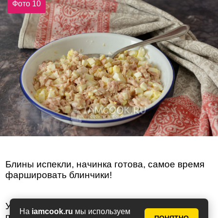
Фото 10
Блины испекли, начинка готова, самое время
фаршировать блинчики!
Уложите блин на доску, и на один его край
На
iamcook.ru
мы используем
положите чуть меньше столовой ложки