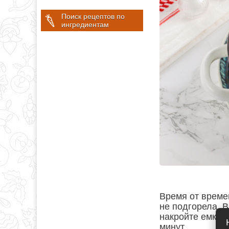
Поиск рецептов по
ингредиентам
Время от време
не подгорела. 
накройте емкос
минут.