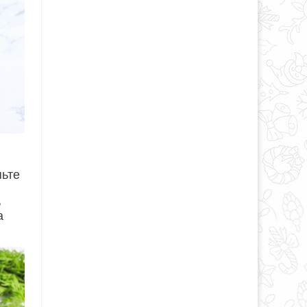
пьте
ь
а