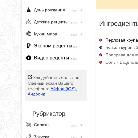
День рождения
385
Детские рецепты
Ингредиент
1548
Кухни мира
1968
Перловая крупа
Эконом рецепты
Бульон куриный
393
Приправа для ку
Видео рецепты
1396
Соль - 1 щепот
Как добавить ярлык на
главный экран Вашего
телефона:
Айфон (iOS)
,
Андроид
Рубрикатор
Салаты
2955
Закуски