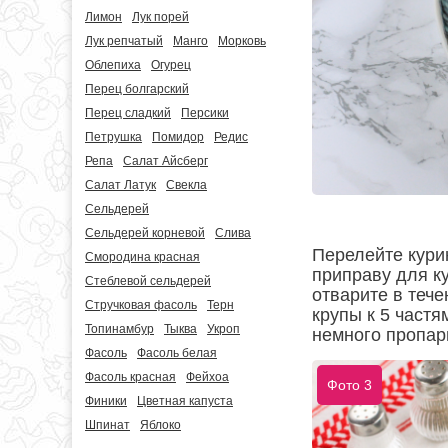
Лимон
Лук порей
Лук репчатый
Манго
Морковь
Облепиха
Огурец
Перец болгарский
Перец сладкий
Персики
Петрушка
Помидор
Редис
Репа
Салат Айсберг
Салат Латук
Свекла
Сельдерей
Сельдерей корневой
Слива
Перелейте кури
Смородина красная
приправу для к
Стеблевой сельдерей
отварите в тече
Стручковая фасоль
Терн
крупы к 5 частя
Топинамбур
Тыква
Укроп
немного пропар
Фасоль
Фасоль белая
Фасоль красная
Фейхоа
Фото 3
Финики
Цветная капуста
Шпинат
Яблоко