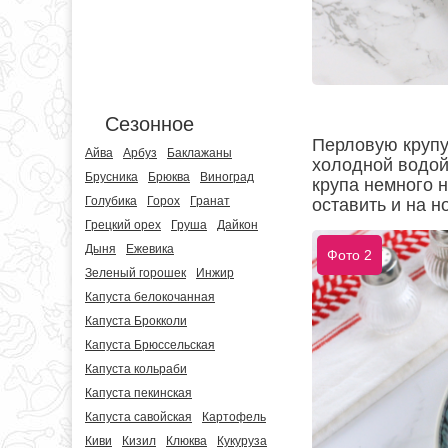
Сезонное
Перловую крупу
Айва
Арбуз
Баклажаны
холодной водой.
Брусника
Брюква
Виноград
крупа немного н
Голубика
Горох
Гранат
оставить и на н
Грецкий орех
Груша
Дайкон
Дыня
Ежевика
Фото 2
Зеленый горошек
Инжир
Капуста белокочанная
Капуста Брокколи
Капуста Брюссельская
Капуста кольраби
Капуста пекинская
Капуста савойская
Картофель
Киви
Кизил
Клюква
Кукуруза