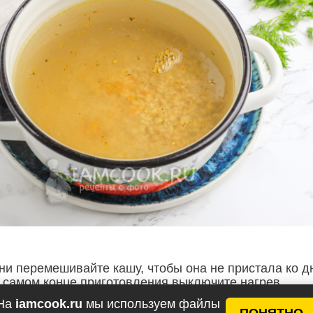
ни перемешивайте кашу, чтобы она не пристала ко д
В самом конце приготовления выключите нагрев,
ть крышкой и дайте перловке пропариться примерно 
На
iamcook.ru
мы используем файлы
ПОНЯТНО