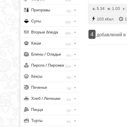
1456
5.34
1.03
Б:
Ж:
У:
Приправы
320
103 кКал
1
Супы
1083
Вторые блюда
4
4682
добавлений в
Каши
1543
Блины / Оладьи
965
Пироги / Пирожки
2134
Кексы
563
Печенье
728
Хлеб / Лепешки
433
Пицца
260
Торты
801