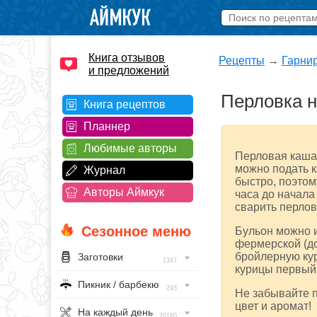
Книга отзывов
Рецепты
→
Гарни
и предложений
Перловка н
Книга рецептов
Планнер
Любимые авторы
Перловая каша 
можно подать к
Журнал
быстро, поэтом
Авторы Аймкук
часа до начала
сварить перловк
Сезонное меню
Бульон можно и
фермерской (д
бройлерную кур
Заготовки
1347
курицы первый 
Пикник / барбекю
293
Не забывайте п
цвет и аромат!
На каждый день
20160