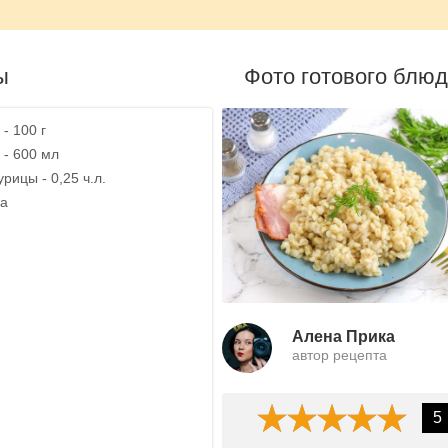
ы
Фото готового блю
- 100 г
 - 600 мл
рицы - 0,25 ч.л.
ка
Алена Прика
автор рецепта
5