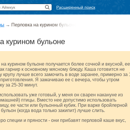
Расширенный поиск
ры
→
Перловка на курином бульоне
а курином бульоне
на курином бульоне получается более сочной и вкусной, ее
ак гарнир к основному мясному блюду. Каша готовится не
у крупу лучше всего замочить в воде заранее, примерно за 
 приготовления. Я замачиваю ее с вечера, чтобы утром
у за 25-30 минут.
спользовать уже готовый, у меня он сварен накануне из
омашней) птицы. Вместо нее допустимо использовать
ицу, ее части или бульонный кубик. При варке бройлерной
бульон (когда вода только закипит) лучше слить.
ро специи и пряности - они прибавят перловой каше вкус,