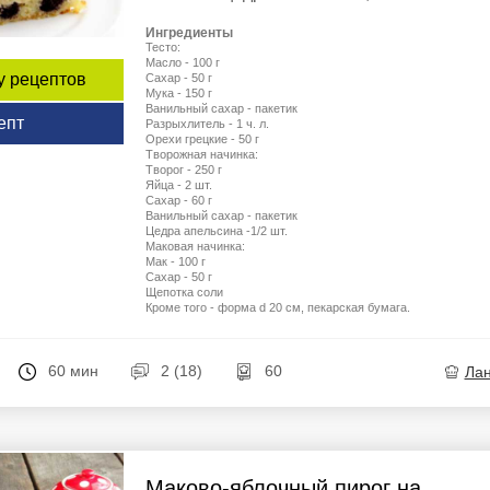
Ингредиенты
Тесто:
Масло - 100 г
у рецептов
Сахар - 50 г
Мука - 150 г
Ванильный сахар - пакетик
епт
Разрыхлитель - 1 ч. л.
Орехи грецкие - 50 г
Творожная начинка:
Творог - 250 г
Яйца - 2 шт.
Сахар - 60 г
Ванильный сахар - пакетик
Цедра апельсина -1/2 шт.
Маковая начинка:
Мак - 100 г
Сахар - 50 г
Щепотка соли
Кроме того - форма d 20 см, пекарская бумага.
60 мин
2 (18)
60
Ла
Маково-яблочный пирог на