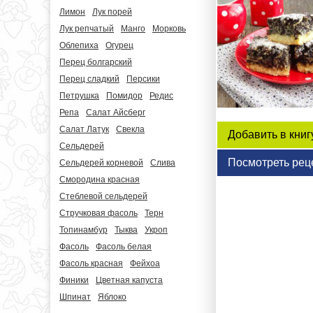
Лимон
Лук порей
Лук репчатый
Манго
Морковь
Облепиха
Огурец
Перец болгарский
Перец сладкий
Персики
Петрушка
Помидор
Редис
Репа
Салат Айсберг
Салат Латук
Свекла
Добавить в книг
Сельдерей
Посмотреть рец
Сельдерей корневой
Слива
Смородина красная
Стеблевой сельдерей
Стручковая фасоль
Терн
Топинамбур
Тыква
Укроп
Фасоль
Фасоль белая
Фасоль красная
Фейхоа
Финики
Цветная капуста
Шпинат
Яблоко