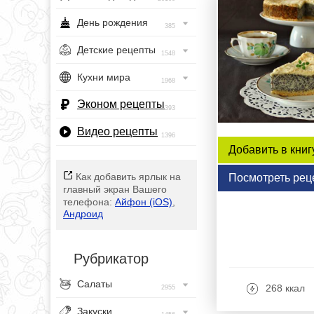
День рождения
385
Детские рецепты
1548
Кухни мира
1968
Эконом рецепты
393
Видео рецепты
1396
Добавить в книг
Как добавить ярлык на
Посмотреть рец
главный экран Вашего
телефона:
Айфон (iOS)
,
Андроид
Рубрикатор
Салаты
268 ккал
2955
Закуски