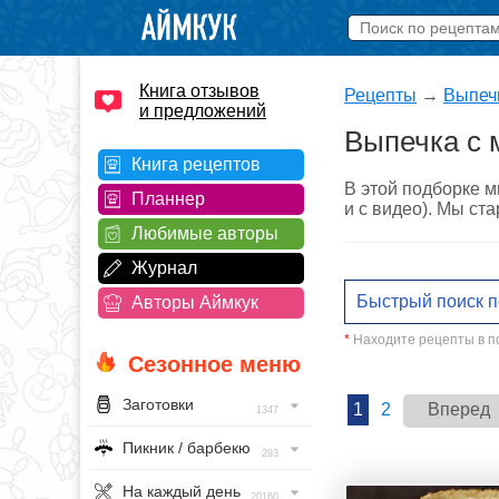
Книга отзывов
Рецепты
→
Выпеч
и предложений
Выпечка с 
Книга рецептов
В этой подборке м
Планнер
и с видео). Мы ст
Любимые авторы
Журнал
Авторы Аймкук
*
Находите рецепты в по
Сезонное меню
Заготовки
1
2
Вперед
1347
Пикник / барбекю
293
На каждый день
20160