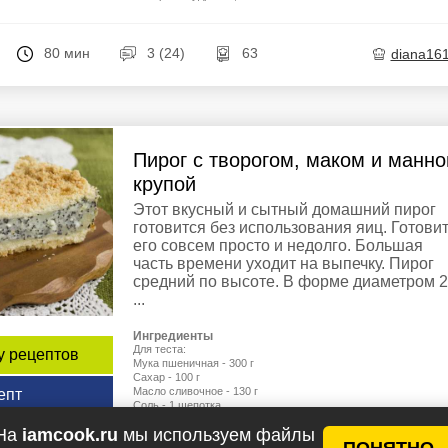
80 мин
3 (24)
63
diana16
Пирог с творогом, маком и манно
крупой
Этот вкусный и сытный домашний пирог
готовится без использования яиц. Готови
его совсем просто и недолго. Большая
часть времени уходит на выпечку. Пирог
средний по высоте. В форме диаметром 
...
Ингредиенты
Для теста:
у рецептов
Мука пшеничная - 300 г
Сахар - 100 г
Масло сливочное - 130 г
епт
Соль - 1 щепотка
Ванильный сахар - 1 щепотка
На
iamcook.ru
мы используем файлы
Для начинки:
ПОНЯТНО
Молоко - 750 мл