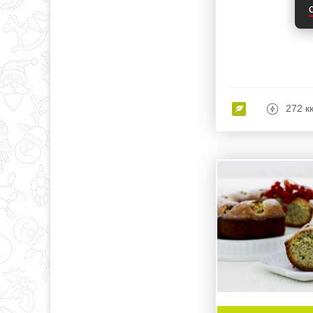
272 к