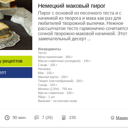
Немецкий маковый пирог
Пирог с основой из песочного теста и с
начинкой из творога и мака как раз для
любителей творожной выпечки. Нежное
рассыпчатое тесто гармонично сочетается
сочной творожно-маковой начинкой. Этот
замечательный десерт ...
Ингредиенты
Тесто:
Мука пшеничная - 300 г
у рецептов
Масло сливочное (холодное) - 130 г
Сахар - 100 г
Начинка:
епт
Мак - 150 г
Манная крупа - 150 г
Творог (пастообразный) - 250 г
Сахар - 150 г
Молоко (2,5%) - 750 мл
Масло сливочное - 100 г
Яйцо - 1 шт.
Ванилин - на кончике ножа
90 мин
7 (26)
235
Мари