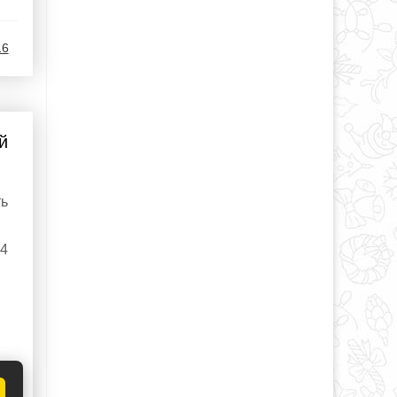
16
й
ть
24