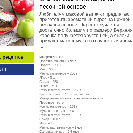
песочной основе
Любителям маковой выпечки предлагаю
приготовить ароматный пирог на нежной
песочной основе. Пирог получается
достаточно большим по размеру. Верхняя
корочка получается хрустящей, а яблоки
придают маковому слою сочность и арома
...
у рецептов
Ингредиенты
Яблочно-маковый слой:
Яблоко – 700 г
епт
Мак – 300 г
Масло сливочное – 200 г
Яйцо - 5 шт.
Сахар – 250 г
Изюм – 50 г
Разрыхлитель теста – 2 ч.л.
Крупа манная – 7 ст.л. без верха
Миндальный экстракт – несколько капель
Песочное тесто:
Масло сливочное – 125 г
Мука пшеничная – 200 г
Разрыхлитель теста – 1 ч.л.
Сахар – 100 г
Яйцо – 1 шт.
Масло растительное – 1 ч.л.
Сахарная пудра – 1,5 ст.л.