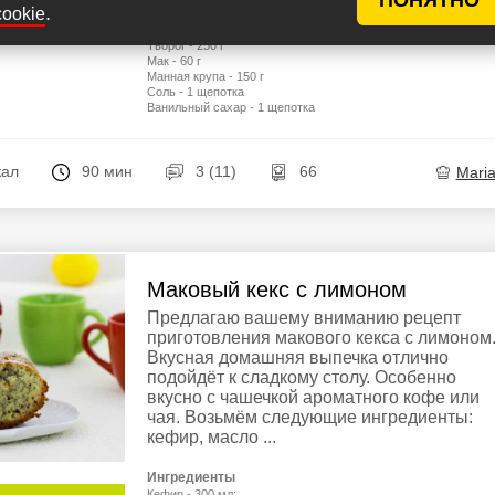
.
cookie
Сахар - 150 г
Масло сливочное - 100 г
Творог - 250 г
Мак - 60 г
Манная крупа - 150 г
Соль - 1 щепотка
Ванильный сахар - 1 щепотка
кал
90 мин
3 (11)
66
Mari
Маковый кекс с лимоном
Предлагаю вашему вниманию рецепт
приготовления макового кекса с лимоном
Вкусная домашняя выпечка отлично
подойдёт к сладкому столу. Особенно
вкусно с чашечкой ароматного кофе или
чая. Возьмём следующие ингредиенты:
кефир, масло ...
Ингредиенты
Кефир - 300 мл;