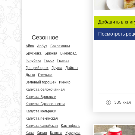
Добавить в книг
Посмотреть рец
Сезонное
Айва
Арбуз
Баклажаны
Брусника
Брюква
Виноград
Голубика
Горох
Гранат
Грецкий орех
Груша
Дайкон
Дыня
Ежевика
Зеленый горошек
Инжир
Капуста белокочанная
Капуста Брокколи
335 ккал
Капуста Брюссельская
Капуста кольраби
Капуста пекинская
Капуста савойская
Картофель
Киви
Кизил
Клюква
Кукуруза