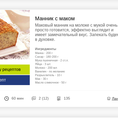
Манник с маком
Маковый манник на молоке с мукой очень
просто готовится, эффектно выглядит и
имеет замечательный вкус. Запекать буде
в духовке.
Ингредиенты
Манка - 200 г
Сахар - 180-200 г
Мука пшеничная - 2 ст.л.
Яйца - 3 шт.
Молоко - 200 мл
у рецептов
Ванилин - по желанию
Разрыхлитель - 10 г
Мак - 30 г
епт
Масло сливочное - 50 г
60 мин
2 (12)
135
Ла