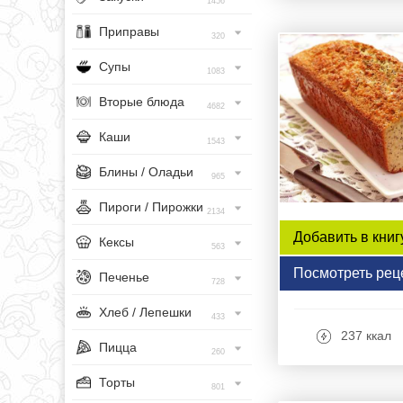
1456
Приправы
320
Супы
1083
Вторые блюда
4682
Каши
1543
Блины / Оладьи
965
Пироги / Пирожки
2134
Добавить в книг
Кексы
563
Посмотреть рец
Печенье
728
Хлеб / Лепешки
433
237 ккал
Пицца
260
Торты
801