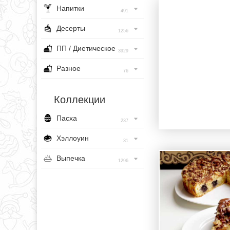
Напитки
491
Десерты
1256
ПП / Диетическое
3929
Разное
76
Коллекции
Пасха
237
Хэллоуин
31
Выпечка
1296