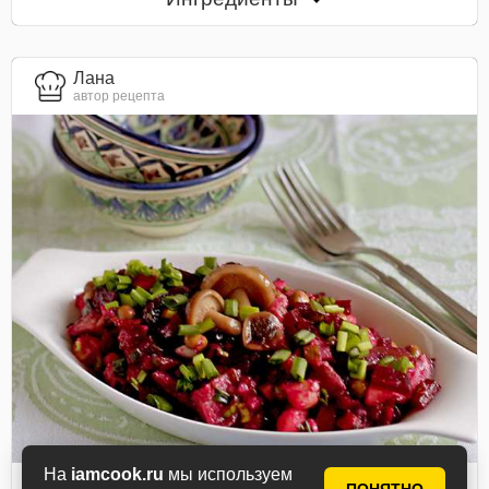
Лана
автор рецепта
На
iamcook.ru
мы используем