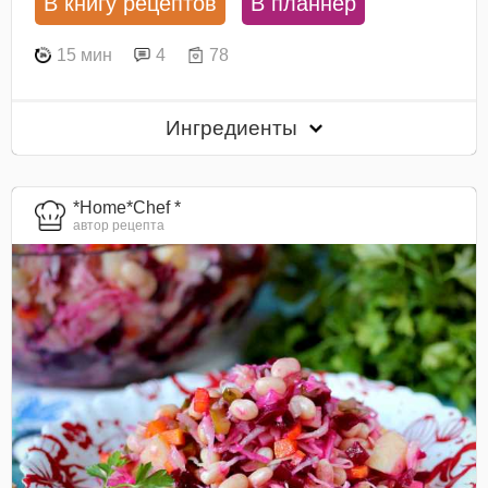
В книгу рецептов
В планнер
15 мин
4
78
Ингредиенты
*Home*Chef *
автор рецепта