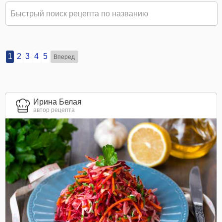
1
2
3
4
5
Вперед
Ирина Белая
автор рецепта