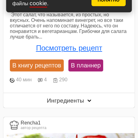
ПОНЯТНО
Салат с грибами и свеклой
cookie
файлы
.
Этот салат, что называется, из простых, но
вкусных. Очень напоминает винегрет, но все таки
отличается от него по составу. Надеюсь, что он
понравится и вегетарианцам. Грибочки для салата
лучше брать...
Посмотреть рецепт
В книгу рецептов
В планнер
40 мин
4
290
Ингредиенты
Rencha1
автор рецепта