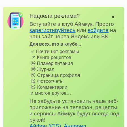
Надоела реклама?
✕
Вступайте в клуб Аймкук. Просто
зарегистируйтесь
или
войдите
на
наш сайт через Яндекс или ВК.
Для всех, кто в клубе...
✅ Почти нет рекламы
📌 Книга рецептов
🤩 Планер питания
🤓 Журнал
😗 Страница профиля
😋 Фотоотчеты
😃 Комментарии
и многое другое…
Не забудьте установить наше веб-
приложение на телефон, рецепты
и сервисы Аймкук будут всегда под
рукой!
Айфон (iOS)
,
Андроид