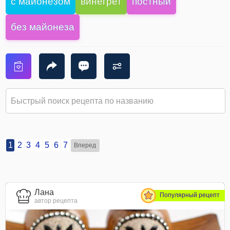
с майонезом
винегрет
постный
без майонеза
1
2
3
4
5
6
7
Вперед
Лана
Популярный рецепт
автор рецепта