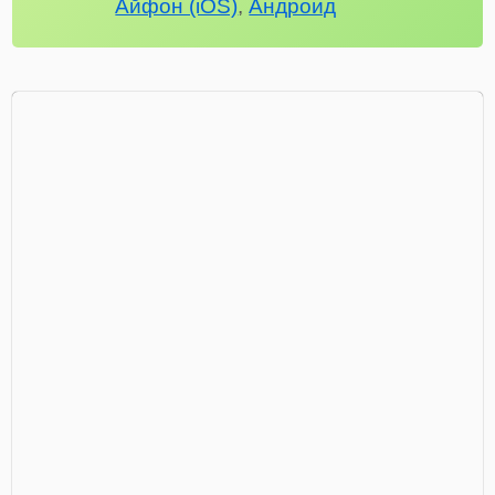
Айфон (iOS)
,
Андроид