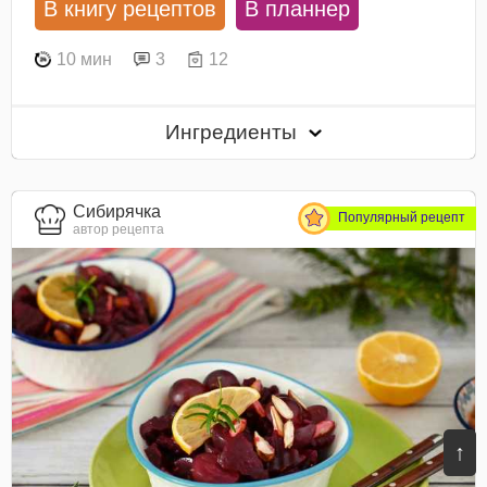
В книгу рецептов
В планнер
10 мин
3
12
Ингредиенты
Сибирячка
Популярный рецепт
автор рецепта
↑