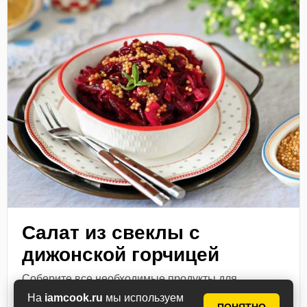
Салат из свеклы с
дижонской горчицей
Соберите все необходимые продукты для
приготовления салата из свеклы с дижонской
На
iamcook.ru
мы используем
горчицей. Свеклу заблаговременно нужно