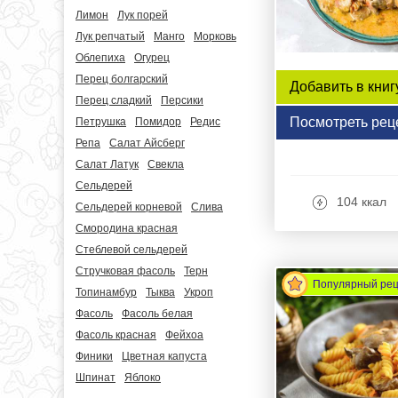
Лимон
Лук порей
Лук репчатый
Манго
Морковь
Облепиха
Огурец
Перец болгарский
Добавить в книг
Перец сладкий
Персики
Посмотреть рец
Петрушка
Помидор
Редис
Репа
Салат Айсберг
Салат Латук
Свекла
Сельдерей
104 ккал
Сельдерей корневой
Слива
Смородина красная
Стеблевой сельдерей
Стручковая фасоль
Терн
Популярный ре
Топинамбур
Тыква
Укроп
Фасоль
Фасоль белая
Фасоль красная
Фейхоа
Финики
Цветная капуста
Шпинат
Яблоко