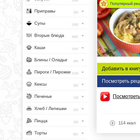
1456
Популярный ре
Приправы
320
Супы
1083
Вторые блюда
4682
Каши
1543
Блины / Оладьи
965
Добавить в книг
Пироги / Пирожки
2134
Посмотреть рец
Кексы
563
Печенье
Посмотреть
728
Хлеб / Лепешки
433
Пицца
114 ккал
260
Торты
801