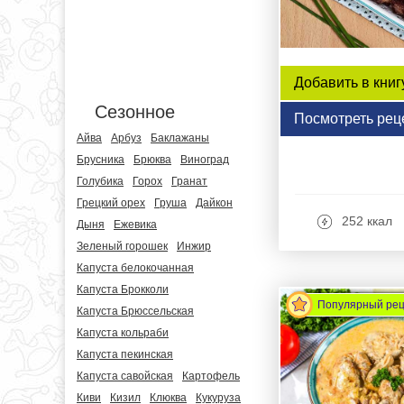
Добавить в книг
Сезонное
Посмотреть рец
Айва
Арбуз
Баклажаны
Брусника
Брюква
Виноград
Голубика
Горох
Гранат
Грецкий орех
Груша
Дайкон
252 ккал
Дыня
Ежевика
Зеленый горошек
Инжир
Капуста белокочанная
Капуста Брокколи
Популярный ре
Капуста Брюссельская
Капуста кольраби
Капуста пекинская
Капуста савойская
Картофель
Киви
Кизил
Клюква
Кукуруза