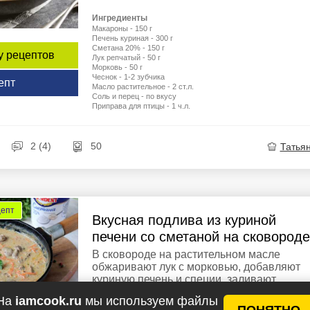
Ингредиенты
Макароны - 150 г
Печень куриная - 300 г
Сметана 20% - 150 г
у рецептов
Лук репчатый - 50 г
Морковь - 50 г
Чеснок - 1-2 зубчика
епт
Масло растительное - 2 ст.л.
Соль и перец - по вкусу
Приправа для птицы - 1 ч.л.
2 (4)
50
Татья
цепт
Вкусная подлива из куриной
печени со сметаной на сковороде
В сковороде на растительном масле
обжаривают лук с морковью, добавляют
куриную печень и специи, заливают
сметаной с водой и томят 5-7 минут.
На
iamcook.ru
мы используем файлы
ПОНЯТНО