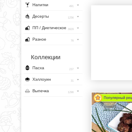
Напитки
491
Десерты
1256
ПП / Диетическое
3929
Разное
76
Коллекции
Пасха
237
Хэллоуин
31
Выпечка
1296
Популярный ре