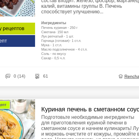
состав входят: железо, фосфор, марганец
калий, витамины группы В. Печень
способствует улучшению...
Ингредиенты
Печень куриная - 250 г
у рецептов
Сметана- 150 мл
Лук репчатый - 1 шт.
епт
Горчица (готовая)- 1 ст.л.
Мука - 1 ст.л.
Масло подсолнечное - 4 ст.л.
Соль - по вкусу
Сахар - 0,5 ч.л.
0 (14)
61
Rench
цепт
Куриная печень в сметанном соу
Подготовьте необходимые ингредиенты
для приготовления куриной печени в
сметанном соусе и начнем кулинарить! Лу
и морковь очистите от кожуры, промойте 