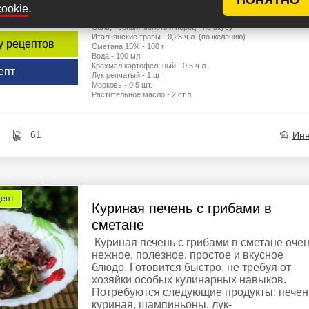
.
Ингредиенты
cookie
Куриная печень - 350 г
Соль, чёрный молотый перец - по вкусу
Итальянские травы - 0,25 ч.л. (по желанию)
у рецептов
Сметана 15% - 100 г
Вода - 100 мл
Крахмал картофельный - 0,5 ч.л.
епт
Лук репчатый - 1 шт.
Морковь - 0,5 шт.
Растительное масло - 2 ст.л.
61
Ин
цепт
Куриная печень с грибами в
сметане
Куриная печень с грибами в сметане оче
нежное, полезное, простое и вкусное
блюдо. Готовится быстро, не требуя от
хозяйки особых кулинарных навыков.
Потребуются следующие продукты: печен
куриная, шампиньоны, лук-