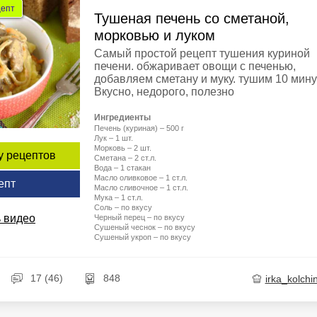
цепт
Тушеная печень со сметаной,
морковью и луком
Самый простой рецепт тушения куриной
печени. обжаривает овощи с печенью,
добавляем сметану и муку. тушим 10 мину
Вкусно, недорого, полезно
Ингредиенты
Печень (куриная) – 500 г
Лук – 1 шт.
Морковь – 2 шт.
у рецептов
Сметана – 2 ст.л.
Вода – 1 стакан
Масло оливковое – 1 ст.л.
епт
Масло сливочное – 1 ст.л.
Мука – 1 ст.л.
Соль – по вкусу
 видео
Черный перец – по вкусу
Сушеный чеснок – по вкусу
Сушеный укроп – по вкусу
17 (46)
848
irka_kolchi