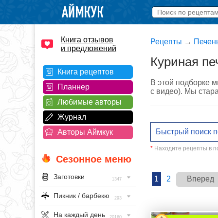
Книга отзывов
Рецепты
→
Печен
и предложений
Куриная пе
Книга рецептов
В этой подборке м
Планнер
с видео). Мы стар
Любимые авторы
Журнал
Авторы Аймкук
*
Находите рецепты в по
Сезонное меню
Заготовки
1
2
Вперед
1347
Пикник / барбекю
293
На каждый день
20160