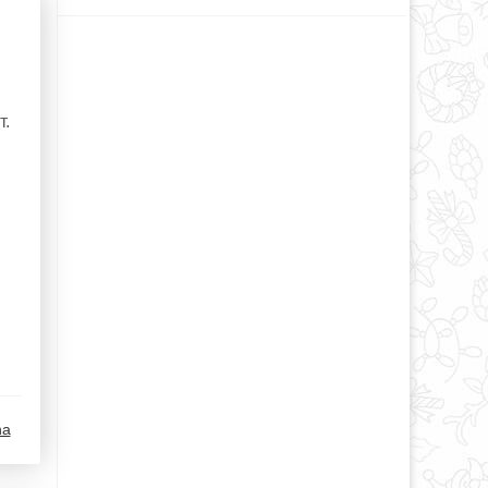
т.
na