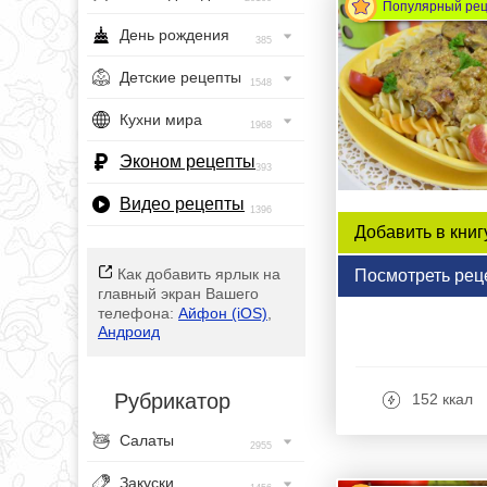
Популярный ре
День рождения
385
Детские рецепты
1548
Кухни мира
1968
Эконом рецепты
393
Видео рецепты
1396
Добавить в книг
Как добавить ярлык на
Посмотреть рец
главный экран Вашего
телефона:
Айфон (iOS)
,
Андроид
Рубрикатор
152 ккал
Салаты
2955
Закуски