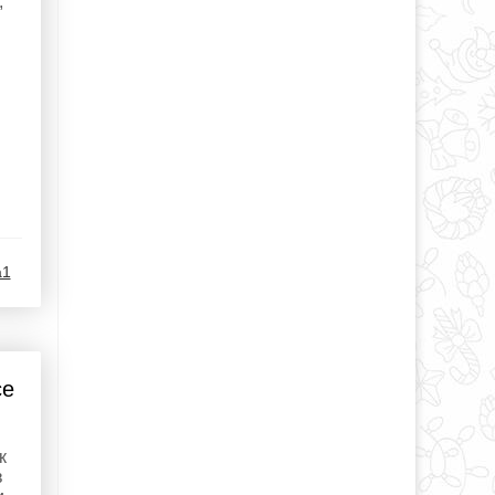
,
a1
се
к
в