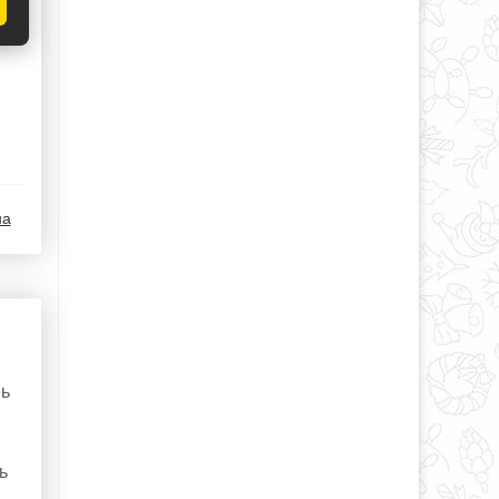
на
нь
ь