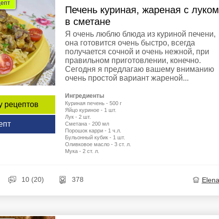
цепт
Печень куриная, жареная с луком
в сметане
Я очень люблю блюда из куриной печени,
она готовится очень быстро, всегда
получается сочной и очень нежной, при
правильном приготовлении, конечно.
Сегодня я предлагаю вашему вниманию
очень простой вариант жареной...
Ингредиенты
Куриная печень - 500 г
у рецептов
Яйцо куриное - 1 шт.
Лук - 2 шт.
епт
Сметана - 200 мл
Порошок карри - 1 ч.л.
Бульонный кубик - 1 шт.
Оливковое масло - 3 ст. л.
Мука - 2 ст. л.
10 (20)
378
Elen