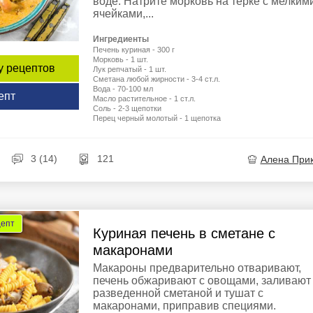
воде. Натрите морковь на терке с мелким
ячейками,...
Ингредиенты
Печень куриная - 300 г
Морковь - 1 шт.
у рецептов
Лук репчатый - 1 шт.
Сметана любой жирности - 3-4 ст.л.
Вода - 70-100 мл
епт
Масло растительное - 1 ст.л.
Соль - 2-3 щепотки
Перец черный молотый - 1 щепотка
3 (14)
121
Алена При
цепт
Куриная печень в сметане с
макаронами
Макароны предварительно отваривают,
печень обжаривают с овощами, заливают
разведенной сметаной и тушат с
макаронами, приправив специями.