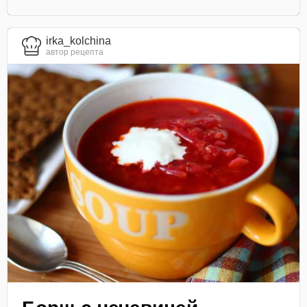
irka_kolchina
автор рецепта