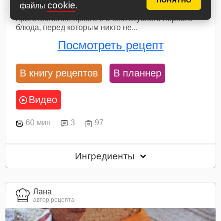
ПОНЯТНО
обеденному столу. Все овощи, которые выросли
cookie
файлы
.
на нашем огороде, можно использовать для
приготовления яркого и очень вкусного первого
блюда, перед которым никто не...
Посмотреть рецепт
В книгу рецептов
В планнер
Видео
60 мин
3
97
Ингредиенты
Лана
автор рецепта