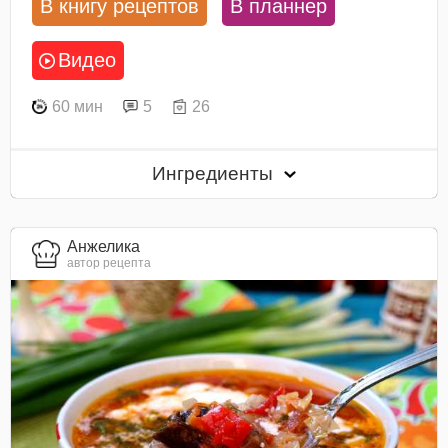
В книгу рецептов
В планнер
Видео
60 мин
5
26
Ингредиенты
Анжелика
автор рецепта