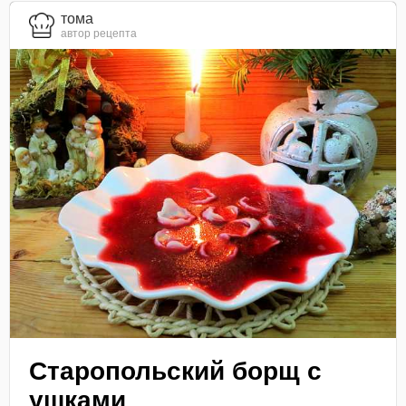
тома
автор рецепта
Старопольский борщ с
ушками