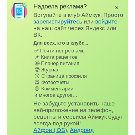
Надоела реклама?
✕
Вступайте в клуб Аймкук. Просто
зарегистируйтесь
или
войдите
на наш сайт через Яндекс или
ВК.
Для всех, кто в клубе...
✅ Почти нет рекламы
📌 Книга рецептов
🤩 Планер питания
🤓 Журнал
😗 Страница профиля
😋 Фотоотчеты
😃 Комментарии
и многое другое…
Не забудьте установить наше
веб-приложение на телефон,
рецепты и сервисы Аймкук будут
всегда под рукой!
Айфон (iOS)
,
Андроид