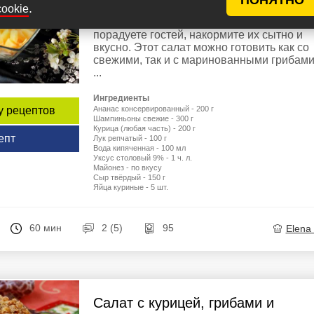
.
cookie
Приготовьте вкусный слоёный салат с
курицей, грибами и ананасами и вы
порадуете гостей, накормите их сытно и
вкусно. Этот салат можно готовить как со
свежими, так и с маринованными грибами
...
Ингредиенты
Ананас консервированный - 200 г
у рецептов
Шампиньоны свежие - 300 г
Курица (любая часть) - 200 г
епт
Лук репчатый - 100 г
Вода кипяченная - 100 мл
Уксус столовый 9% - 1 ч. л.
Майонез - по вкусу
Сыр твёрдый - 150 г
Яйца куриные - 5 шт.
60 мин
2 (5)
95
Elena
Салат с курицей, грибами и