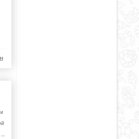
 H
ми
ей
..