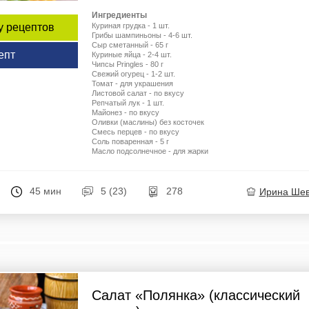
Ингредиенты
Куриная грудка - 1 шт.
у рецептов
Грибы шампиньоны - 4-6 шт.
Сыр сметанный - 65 г
епт
Куриные яйца - 2-4 шт.
Чипсы Pringles - 80 г
Свежий огурец - 1-2 шт.
Томат - для украшения
Листовой салат - по вкусу
Репчатый лук - 1 шт.
Майонез - по вкусу
Оливки (маслины) без косточек
Смесь перцев - по вкусу
Соль поваренная - 5 г
Масло подсолнечное - для жарки
45 мин
5 (23)
278
Ирина Ше
Салат «Полянка» (классический