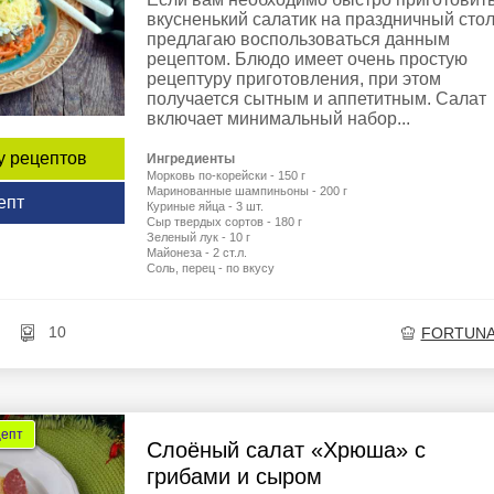
вкусненький салатик на праздничный стол
предлагаю воспользоваться данным
рецептом. Блюдо имеет очень простую
рецептуру приготовления, при этом
получается сытным и аппетитным. Салат
включает минимальный набор...
у рецептов
Ингредиенты
Морковь по-корейски - 150 г
Маринованные шампиньоны - 200 г
епт
Куриные яйца - 3 шт.
Сыр твердых сортов - 180 г
Зеленый лук - 10 г
Майонеза - 2 ст.л.
Соль, перец - по вкусу
10
FORTUNA
цепт
Слоёный салат «Хрюша» с
грибами и сыром