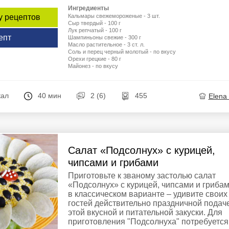
Ингредиенты
Кальмары свежемороженые - 3 шт.
у рецептов
Сыр твердый - 100 г
Лук репчатый - 100 г
епт
Шампиньоны свежие - 300 г
Масло растительное - 3 ст. л.
Соль и перец черный молотый - по вкусу
Орехи грецкие - 80 г
Майонез - по вкусу
кал
40 мин
2 (6)
455
Elena
Салат «Подсолнух» с курицей,
чипсами и грибами
Приготовьте к званому застолью салат
«Подсолнух» с курицей, чипсами и гриба
в классическом варианте – удивите своих
гостей действительно праздничной подач
этой вкусной и питательной закуски. Для
приготовления "Подсолнуха" потребуется .