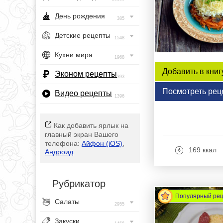
День рождения
385
Детские рецепты
1548
Кухни мира
1968
Добавить в книг
Эконом рецепты
393
Посмотреть рец
Видео рецепты
1396
Как добавить ярлык на
главный экран Вашего
телефона:
Айфон (iOS)
,
169 ккал
Андроид
Рубрикатор
Популярный ре
Салаты
2955
Закуски