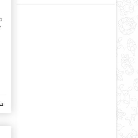
а.
,
ка