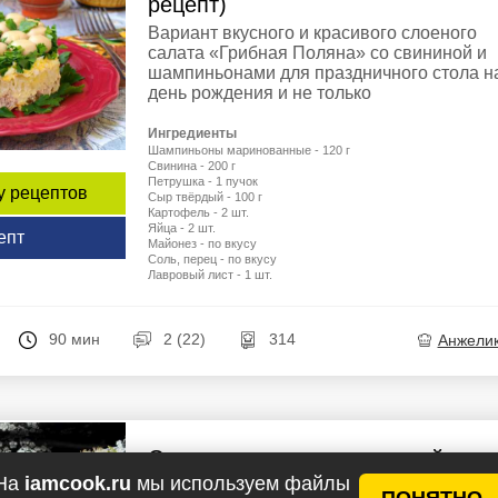
рецепт)
Вариант вкусного и красивого слоеного
салата «Грибная Поляна» со свининой и
шампиньонами для праздничного стола н
день рождения и не только
Ингредиенты
Шампиньоны маринованные - 120 г
Свинина - 200 г
Петрушка - 1 пучок
у рецептов
Сыр твёрдый - 100 г
Картофель - 2 шт.
Яйца - 2 шт.
епт
Майонез - по вкусу
Соль, перец - по вкусу
Лавровый лист - 1 шт.
90 мин
2 (22)
314
Анжели
Салат с ананасами, курицей и
грибами
На
iamcook.ru
мы используем файлы
ПОНЯТНО