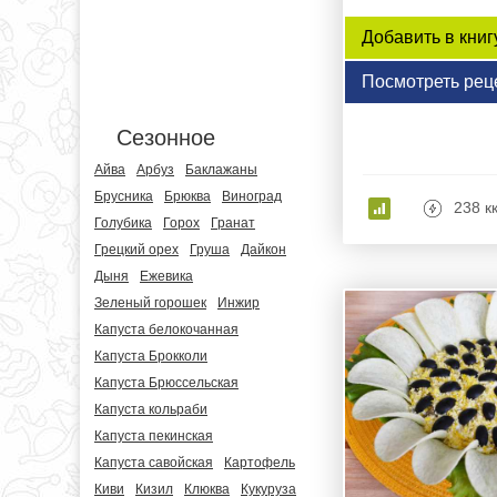
Добавить в книг
Посмотреть рец
Сезонное
Айва
Арбуз
Баклажаны
Брусника
Брюква
Виноград
238 к
Голубика
Горох
Гранат
Грецкий орех
Груша
Дайкон
Дыня
Ежевика
Зеленый горошек
Инжир
Капуста белокочанная
Капуста Брокколи
Капуста Брюссельская
Капуста кольраби
Капуста пекинская
Капуста савойская
Картофель
Киви
Кизил
Клюква
Кукуруза