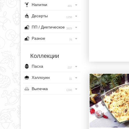
Напитки
491
Десерты
1256
ПП / Диетическое
3929
Разное
76
Коллекции
Пасха
237
Хэллоуин
31
Выпечка
1296