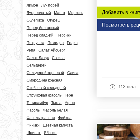
Лимон
Лук порей
Добавить в книг
Лук репчатый
Манго
Морковь
Облепиха
Огурец
Посмотреть рец
Перец болгарский
Перец сладкий
Персики
Петрушка
Помидор
Редис
Репа
Салат Айсберг
Салат Латук
Свекла
Сельдерей
Сельдерей корневой
Слива
Смородина красная
113 ккал
Стеблевой сельдерей
Стручковая фасоль
Терн
Топинамбур
Тыква
Укроп
Фасоль
Фасоль белая
Фасоль красная
Фейхоа
Финики
Цветная капуста
Шпинат
Яблоко