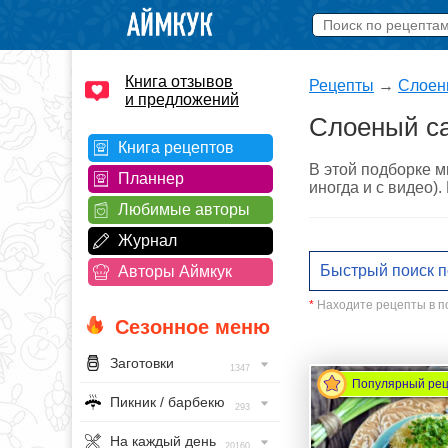
Книга отзывов
Рецепты
→
Слоен
и предложений
Слоеный са
Книга рецептов
В этой подборке м
Планнер
иногда и с видео)
Любимые авторы
Журнал
Авторы Аймкук
*
Находите рецепты в по
Сезонное меню
Заготовки
1347
Популярный ре
Пикник / барбекю
293
На каждый день
20160