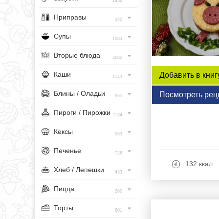
1456
Приправы
320
Супы
1083
Вторые блюда
4682
Каши
Добавить в книг
1543
Блины / Оладьи
Посмотреть рец
965
Пироги / Пирожки
2134
Кексы
563
Печенье
728
132 ккал
Хлеб / Лепешки
433
Пицца
260
Торты
801