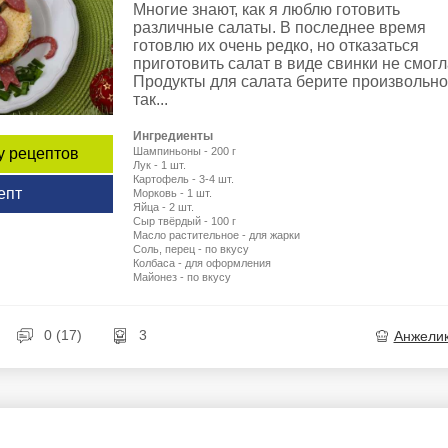
Многие знают, как я люблю готовить
различные салаты. В последнее время
готовлю их очень редко, но отказаться
приготовить салат в виде свинки не смогл
Продукты для салата берите произвольно
так...
Ингредиенты
Шампиньоны - 200 г
у рецептов
Лук - 1 шт.
Картофель - 3-4 шт.
епт
Морковь - 1 шт.
Яйца - 2 шт.
Сыр твёрдый - 100 г
Масло растительное - для жарки
Соль, перец - по вкусу
Колбаса - для оформления
Майонез - по вкусу
0 (17)
3
Анжели