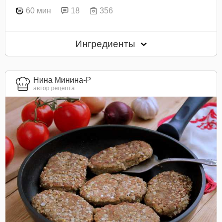
60 мин
18
356
Ингредиенты
Нина Минина-Р
автор рецепта