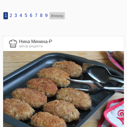
1
2
3
4
5
6
7
8
9
Вперед
Нина Минина-Р
автор рецепта