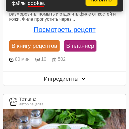
ПОНЯТНО
cookie
файлы
.
Подготовить ингредиенты для котлет. Рыбу
разморозить, помыть и отделить филе от костей и
кожи. Филе пропустить через...
Посмотреть рецепт
В книгу рецептов
В планнер
80 мин
10
502
Ингредиенты
Татьяна
автор рецепта