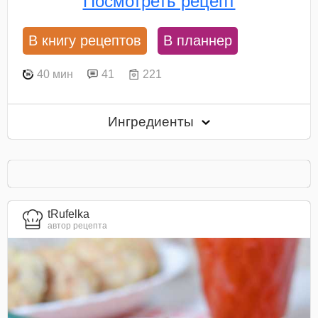
Посмотреть рецепт
В книгу рецептов
В планнер
40 мин
41
221
Ингредиенты
tRufelka
автор рецепта