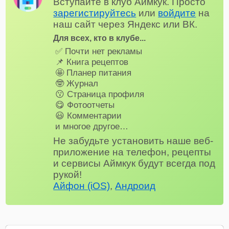
Вступайте в клуб Аймкук. Просто
зарегистируйтесь
или
войдите
на
наш сайт через Яндекс или ВК.
Для всех, кто в клубе...
✅ Почти нет рекламы
📌 Книга рецептов
🤩 Планер питания
🤓 Журнал
😗 Страница профиля
😋 Фотоотчеты
😃 Комментарии
и многое другое…
Не забудьте установить наше веб-
приложение на телефон, рецепты
и сервисы Аймкук будут всегда под
рукой!
Айфон (iOS)
,
Андроид