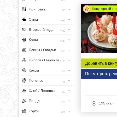
1456
Приправы
Популярный ре
320
Супы
1083
Вторые блюда
4682
Каши
1543
Блины / Оладьи
965
Пироги / Пирожки
2134
Добавить в книг
Кексы
563
Посмотреть рец
Печенье
728
Хлеб / Лепешки
433
Пицца
260
195 ккал
Торты
801