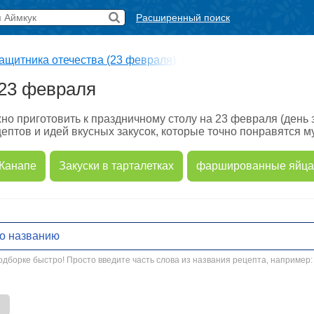
Расширенный поиск
ащитника отечества (23 февраля)
→
 23 февраля
жно приготовить к праздничному столу на 23 февраля (день
ептов и идей вкусных закусок, которые точно понравятся м
Канапе
Закуски в тарталетках
фаршированные яйца
дборке быстро! Просто введите часть слова из названия рецепта, например: