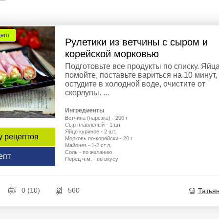
цепт
Рулетики из ветчины с сыром и
корейской морковью
Подготовьте все продукты по списку. Яйц
помойте, поставьте вариться на 10 минут,
остудите в холодной воде, очистите от
скорлупы. ...
Ингредиенты
Ветчина (нарезка) - 200 г
Сыр плавленый - 1 шт.
Яйцо куриное - 2 шт.
у рецептов
Морковь по-корейски - 20 г
Майонез - 1-2 ст.л.
Соль - по желанию
епт
Перец ч.м. - по вкусу
0 (10)
560
Татья