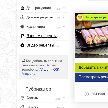
День рождения
385
Детские рецепты
Популярный ре
1548
Кухни мира
1968
Эконом рецепты
393
Видео рецепты
1396
Как добавить ярлык на
главный экран Вашего
Добавить в книг
телефона:
Айфон (iOS)
,
Андроид
Посмотреть рец
Рубрикатор
254 ккал
Салаты
2955
Закуски