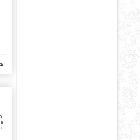
ка
й
ю
 в
т