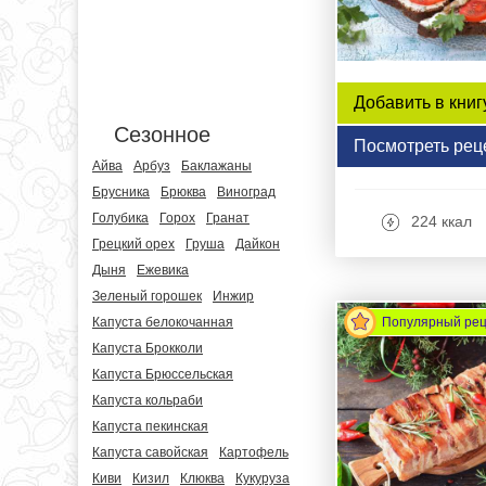
Добавить в книг
Сезонное
Посмотреть рец
Айва
Арбуз
Баклажаны
Брусника
Брюква
Виноград
Голубика
Горох
Гранат
224 ккал
Грецкий орех
Груша
Дайкон
Дыня
Ежевика
Зеленый горошек
Инжир
Популярный ре
Капуста белокочанная
Капуста Брокколи
Капуста Брюссельская
Капуста кольраби
Капуста пекинская
Капуста савойская
Картофель
Киви
Кизил
Клюква
Кукуруза