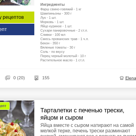
Ингредиенты
Фарш свино-говяжий - 1 кг
Шампиньоны - 300 г
у рецептов
Лук - 1 шт.
Морковь - 1 шт.
Яйцо куриное - 1 шт.
епт
Сухари панировочные - 2 ст.л.
Сливки - 100 мл
Смесь прованских трав - 1 ч.л.
Бекон - 350 г
Вяленые томаты - 30 г
Соль - по вкусу
Перец черный молотый - 10 г
Растительное масло - 1 ст.л.
0 (20)
155
Elen
цепт
Тарталетки с печенью трески,
яйцом и сыром
Яйца вместе с сыром натирают на самой
мелкой терке, печень трески разминают