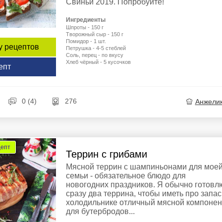
Свиньи 2019. Попробуйте!
Ингредиенты
Шпроты - 150 г
Творожный сыр - 150 г
Помидор - 1 шт.
у рецептов
Петрушка - 4-5 стеблей
Соль, перец - по вкусу
Хлеб чёрный - 5 кусочков
епт
0 (4)
276
Анжели
цепт
Террин с грибами
Мясной террин с шампиньонами для мое
семьи - обязательное блюдо для
новогодних праздников. Я обычно готовл
сразу два террина, чтобы иметь про запас
холодильнике отличный мясной компонен
для бутербродов...