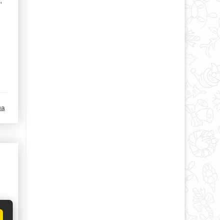
,
на
да