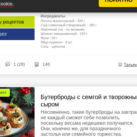
.
cookie
праздничном столе, но так уж сложилось..
Ингредиенты
Лосось малосольный - 200 г
у рецептов
Сыр сливочный (творожный) - 180 г
Лимонный сок - по желанию
епт
Шпинат замороженный - 150 г
Мука - 50 г
Яйцо куриное - 4 шт.
Соль - щепотка
1 (28)
148
Татья
цепт
Бутерброды с семгой и творожн
сыром
Несомненно, такие бутерброды на завтра
не каждый сможет себе позволить,
поскольку весьма недешево получается.
Они, конечно же, для праздничного
застолья или семейного торжества.