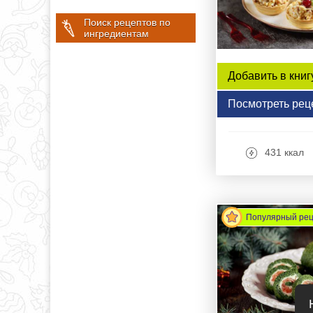
Поиск рецептов по
ингредиентам
Добавить в книг
Посмотреть рец
431 ккал
Популярный ре