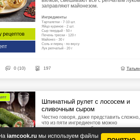
вилкой, смешивают все с репчатым луком
заправляют майонезом.
Ингредиенты
Тарталетки - 7-10 шт.
Яйцо куриное - 2 шт.
Сыр твердый - 50 г
у рецептов
Печень трески - 120 г
Майонез - 30 г
Соль и перец - по вкусу
епт
Лук репчатый - 20 г
0 (10)
197
Татья
цепт
Шпинатный рулет с лососем и
сливочным сыром
Честно говоря, даже представить сложно,
что из пяти ингредиентов можно
приготовить сногсшибательную выпечку-
закуску, еще и полезную. Эта закуска всег
На
iamcook.ru
мы используем файлы
ПОНЯТНО
занимает центральное место на любом