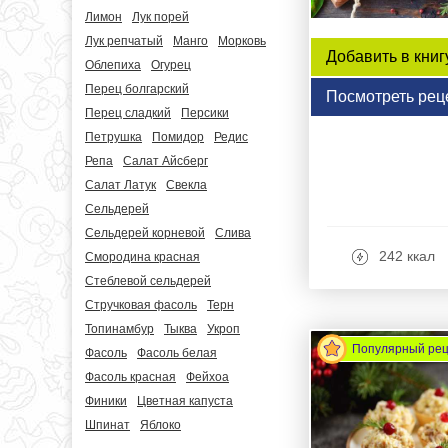
Лимон
Лук порей
Лук репчатый
Манго
Морковь
Добавить в книг
Облепиха
Огурец
Перец болгарский
Посмотреть рец
Перец сладкий
Персики
Петрушка
Помидор
Редис
Репа
Салат Айсберг
Салат Латук
Свекла
Сельдерей
Сельдерей корневой
Слива
242 ккал
Смородина красная
Стеблевой сельдерей
Стручковая фасоль
Терн
Топинамбур
Тыква
Укроп
Популярный ре
Фасоль
Фасоль белая
Фасоль красная
Фейхоа
Финики
Цветная капуста
Шпинат
Яблоко