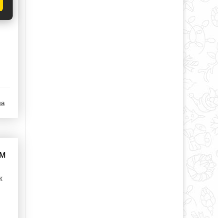
.
на
ым
к