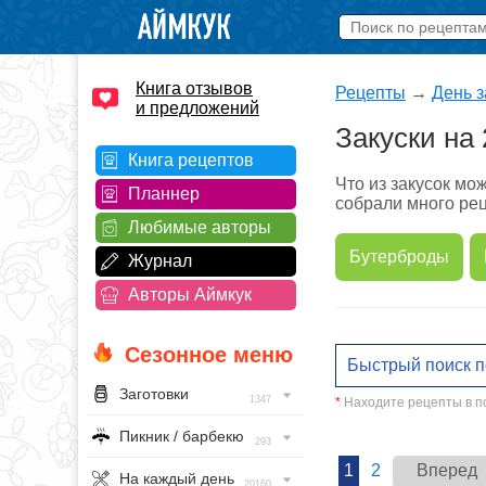
Книга отзывов
Рецепты
→
День з
и предложений
Закуски на
Книга рецептов
Что из закусок мо
Планнер
собрали много рец
Любимые авторы
Бутерброды
Журнал
Авторы Аймкук
Сезонное меню
Заготовки
1347
*
Находите рецепты в по
Пикник / барбекю
293
1
2
Вперед
На каждый день
20160