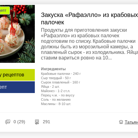
цепт
Закуска «Рафаэлло» из крабовых
палочек
Продукты для приготовления закуски
«Рафаэлло» из крабовых палочек
подготовим по списку. Крабовые палочки
должны быть из морозильной камеры, а
плавленый сырок - из холодильника. Яйц
ставим вариться ровно на 10...
Ингредиенты
Крабовые палочки - 240 г
у рецептов
Сыр твердый - 50 г
Сырок плавленый - 160 г
епт
Яйца - 2 шт.
Майонез - 1-2 ст.л.
Перец ч.м. - по вкусу
Соль - по желанию
Маслины - 8-10 шт.
0 (29)
291
Татья