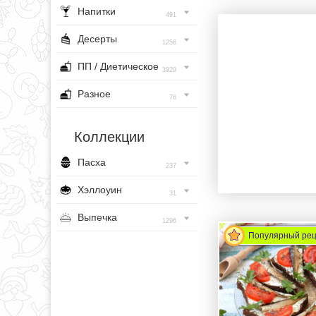
Напитки
491
Десерты
1256
ПП / Диетическое
3929
Разное
76
Коллекции
Пасха
237
Хэллоуин
31
Выпечка
1296
Популярный ре