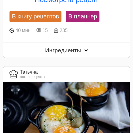
В книгу рецептов
В планнер
40 мин
15
235
Ингредиенты
Татьяна
автор рецепта