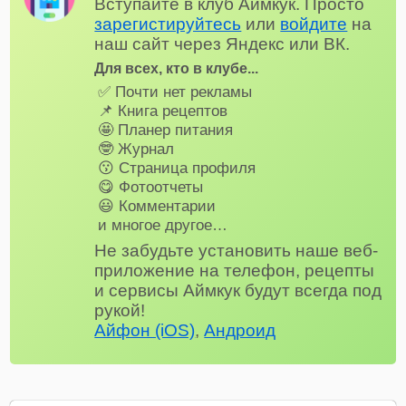
Вступайте в клуб Аймкук. Просто
зарегистируйтесь
или
войдите
на
наш сайт через Яндекс или ВК.
Для всех, кто в клубе...
✅ Почти нет рекламы
📌 Книга рецептов
🤩 Планер питания
🤓 Журнал
😗 Страница профиля
😋 Фотоотчеты
😃 Комментарии
и многое другое…
Не забудьте установить наше веб-
приложение на телефон, рецепты
и сервисы Аймкук будут всегда под
рукой!
Айфон (iOS)
,
Андроид