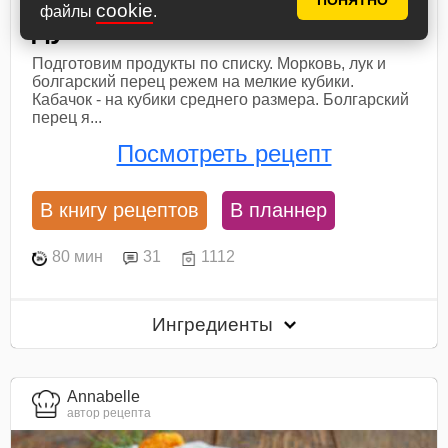
ПОНЯТНО
cookie
файлы
.
духовке
Подготовим продукты по списку. Морковь, лук и
болгарский перец режем на мелкие кубики.
Кабачок - на кубики среднего размера. Болгарский
перец я...
Посмотреть рецепт
В книгу рецептов
В планнер
80 мин
31
1112
Ингредиенты
Annabelle
автор рецепта