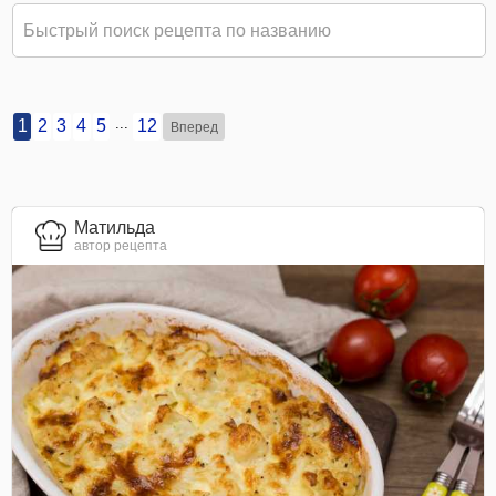
...
1
2
3
4
5
12
Вперед
Матильда
автор рецепта