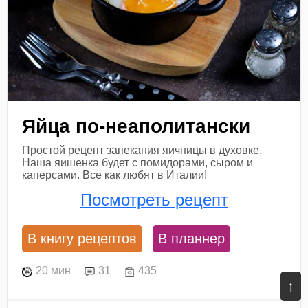
Яйца по-неаполитански
Простой рецепт запекания яичницы в духовке.
Наша яишенка будет с помидорами, сыром и
каперсами. Все как любят в Италии!
Посмотреть рецепт
В книгу рецептов
В планнер
20 мин
31
435
↑